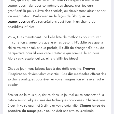
Enfin, qu’il s’agisse de déco, de petits bricolages ou même de
cosmétiques, fabriquer soi-même des choses, c’est toujours
gratifiant! Tu peux suivre des tutoriels, ou simplement laisser parler
ton imagination. T’informer sur la façon de
fabriquer tes
cosmétiques
ou d’autres créations peut t’ouvrir un champ de
possiblités infinies.
Voilà, tu as maintenant une belle liste de méthodes pour trouver
l’inspiration chaque fois que tu en as besoin. N’oublie pas que la
clé se trouve en toi, et que parfois, il suffit de changer d’air ou de
perspective pour libérer cette créativité qui sommeille en nous.
Alors vas-y, essaie tout ça, et fais jaillir tes idées!
Chaque jour, nous faisons face à des défis créatifs.
Trouver
l’inspiration
devient alors essentiel. Ces
dix méthodes
offrent des
solutions pratiques pour éveiller votre imagination et raviver votre
passion.
Écouter de la musique, écrire dans un journal ou se connecter à la
nature sont quelques-unes des techniques proposées. Chacune vise
à ouvrir votre esprit et à stimuler votre créativité.
L’importance de
prendre du temps pour soi
ne doit pas être sous-estimée.