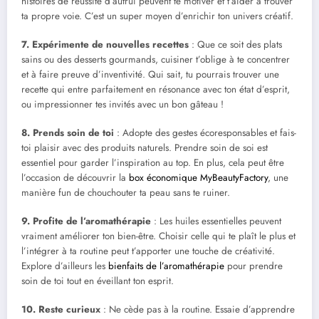
histoires de réussite d’autrui peuvent te motiver et t’aider à trouver
ta propre voie. C’est un super moyen d’enrichir ton univers créatif.
7. Expérimente de nouvelles recettes
: Que ce soit des plats
sains ou des desserts gourmands, cuisiner t’oblige à te concentrer
et à faire preuve d’inventivité. Qui sait, tu pourrais trouver une
recette qui entre parfaitement en résonance avec ton état d’esprit,
ou impressionner tes invités avec un bon gâteau !
8. Prends soin de toi
: Adopte des gestes écoresponsables et fais-
toi plaisir avec des produits naturels. Prendre soin de soi est
essentiel pour garder l’inspiration au top. En plus, cela peut être
l’occasion de découvrir la
box économique MyBeautyFactory
, une
manière fun de chouchouter ta peau sans te ruiner.
9. Profite de l’aromathérapie
: Les huiles essentielles peuvent
vraiment améliorer ton bien-être. Choisir celle qui te plaît le plus et
l’intégrer à ta routine peut t’apporter une touche de créativité.
Explore d’ailleurs les
bienfaits de l’aromathérapie
pour prendre
soin de toi tout en éveillant ton esprit.
10. Reste curieux
: Ne cède pas à la routine. Essaie d’apprendre