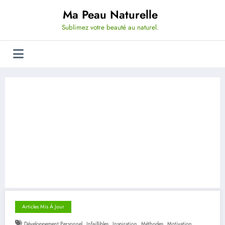
Aller
Ma Peau Naturelle
au
contenu
Sublimez votre beauté au naturel.
Articles Mis À Jour
,
,
,
,
Développement Personnel
Infaillibles
Inspiration
Méthodes
Motivation