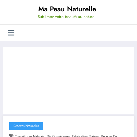
Aller
Ma Peau Naturelle
au
contenu
Sublimez votre beauté au naturel.
Recettes Naturelles
,
,
,
Cosmétiques Naturels
Diy Cosmétiques
Fabrication Maison
Recettes De