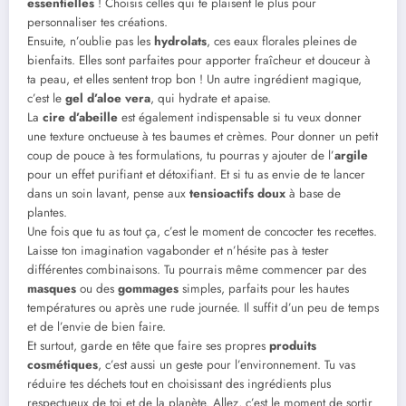
essentielles
! Choisis celles qui te plaisent le plus pour
personnaliser tes créations.
Ensuite, n’oublie pas les
hydrolats
, ces eaux florales pleines de
bienfaits. Elles sont parfaites pour apporter fraîcheur et douceur à
ta peau, et elles sentent trop bon ! Un autre ingrédient magique,
c’est le
gel d’aloe vera
, qui hydrate et apaise.
La
cire d’abeille
est également indispensable si tu veux donner
une texture onctueuse à tes baumes et crèmes. Pour donner un petit
coup de pouce à tes formulations, tu pourras y ajouter de l’
argile
pour un effet purifiant et détoxifiant. Et si tu as envie de te lancer
dans un soin lavant, pense aux
tensioactifs doux
à base de
plantes.
Une fois que tu as tout ça, c’est le moment de concocter tes recettes.
Laisse ton imagination vagabonder et n’hésite pas à tester
différentes combinaisons. Tu pourrais même commencer par des
masques
ou des
gommages
simples, parfaits pour les hautes
températures ou après une rude journée. Il suffit d’un peu de temps
et de l’envie de bien faire.
Et surtout, garde en tête que faire ses propres
produits
cosmétiques
, c’est aussi un geste pour l’environnement. Tu vas
réduire tes déchets tout en choisissant des ingrédients plus
respectueux de toi et de la planète. Allez, c’est le moment de sortir