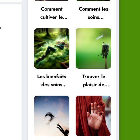
Comment
Comment les
cultiver le
soins
plaisir de
énergétiques
a
vivre pour
peuvent vous
être plus
aider à
heureux
retrouver
l’équilibre
Les bienfaits
Trouver le
des soins
plaisir de
énergétiques
vivre dans les
pour le corps
petites choses
et l’esprit
de la vie