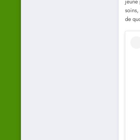
jeune 
soins,
de quo