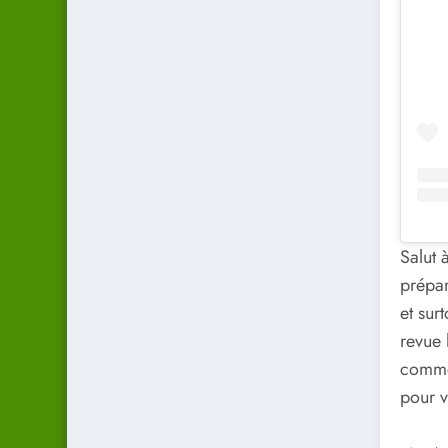
Salut 
prépar
et sur
revue 
commen
pour v