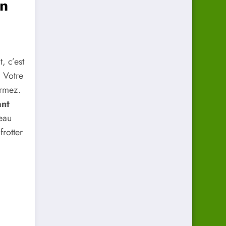
un
, c’est
! Votre
ormez.
ant
 eau
frotter