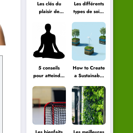
Les clés du
Les différents
plaisir de
types de soins
vivre au
énergétiques
quotidien
et comment
les choisir
5 conseils
How to Create
pour atteindre
a Sustainable
le bien-être
Green
global
Lifestyle
Les bienfaits
Les meilleures