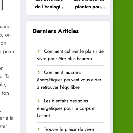
de l’écologie
plantes pour
intérieure
purifier l’air
pour votre
de votre
quand
santé
intérieur
Derniers Articles
s, on
 on
ta peau
Comment cultiver le plaisir de
vivre pour être plus heureux
er
Comment les soins
e. Ta
énergétiques peuvent vous aider
te,
à retrouver l’équilibre
à ton
Les bienfaits des soins
énergétiques pour le corps et
,
l’esprit
er à ta
ster
Trouver le plaisir de vivre