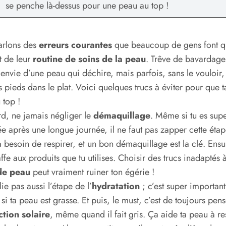
se penche là-dessus pour une peau au top !
arlons des
erreurs courantes
que beaucoup de gens font 
it de leur
routine de soins de la peau
. Trêve de bavardage
 envie d’une peau qui déchire, mais parfois, sans le vouloir,
s pieds dans le plat. Voici quelques trucs à éviter pour que 
 top !
d, ne jamais négliger le
démaquillage
. Même si tu es sup
ée après une longue journée, il ne faut pas zapper cette étap
 besoin de respirer, et un bon démaquillage est la clé. Ensui
affe aux produits que tu utilises. Choisir des trucs inadaptés 
de peau
peut vraiment ruiner ton égérie !
ie pas aussi l’étape de l’
hydratation
; c’est super important
i ta peau est grasse. Et puis, le must, c’est de toujours pens
ction solaire
, même quand il fait gris. Ça aide ta peau à re