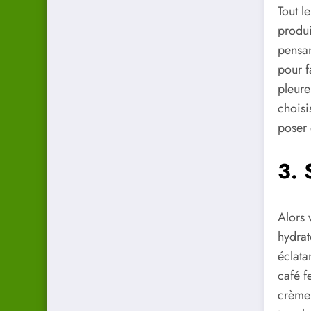
Tout l
produi
pensan
pour f
pleure
choisi
poser 
3. 
Alors 
hydrat
éclata
café f
crème 