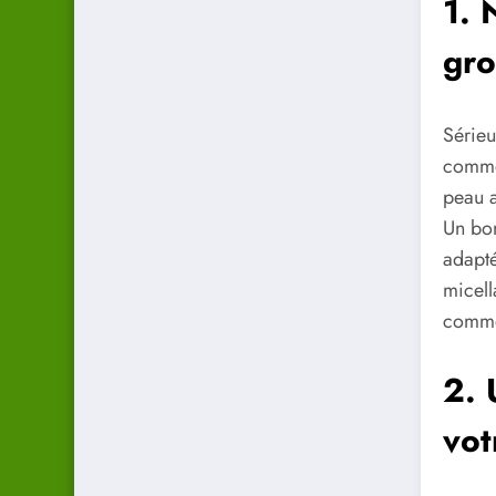
1. 
gro
Sérieu
comme 
peau a
Un bon
adapté
micell
comme 
2. 
vot