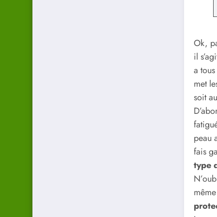
Ok, p
il s’ag
a tous
met le
soit au
D’abor
fatigu
peau a
fais g
type 
N’oubl
même s
prote