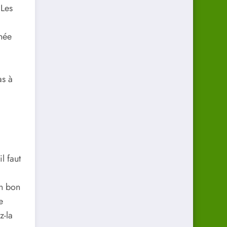
 Les
née
as à
l faut
un bon
e
z-la