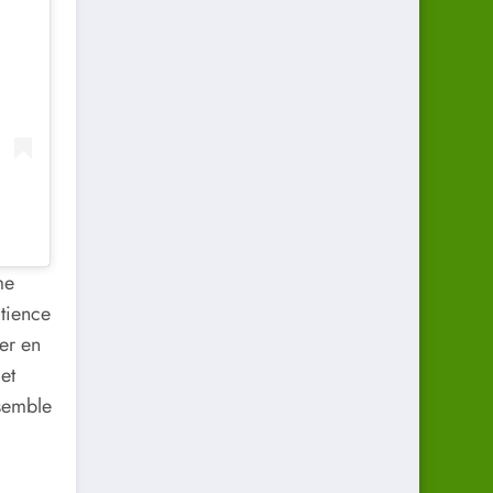
me
atience
ser en
et
semble