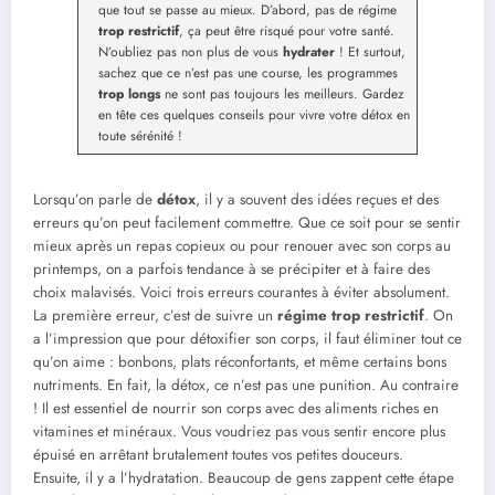
que tout se passe au mieux. D’abord, pas de régime
trop restrictif
, ça peut être risqué pour votre santé.
N’oubliez pas non plus de vous
hydrater
! Et surtout,
sachez que ce n’est pas une course, les programmes
trop longs
ne sont pas toujours les meilleurs. Gardez
en tête ces quelques conseils pour vivre votre détox en
toute sérénité !
Lorsqu’on parle de
détox
, il y a souvent des idées reçues et des
erreurs qu’on peut facilement commettre. Que ce soit pour se sentir
mieux après un repas copieux ou pour renouer avec son corps au
printemps, on a parfois tendance à se précipiter et à faire des
choix malavisés. Voici trois erreurs courantes à éviter absolument.
La première erreur, c’est de suivre un
régime trop restrictif
. On
a l’impression que pour détoxifier son corps, il faut éliminer tout ce
qu’on aime : bonbons, plats réconfortants, et même certains bons
nutriments. En fait, la détox, ce n’est pas une punition. Au contraire
! Il est essentiel de nourrir son corps avec des aliments riches en
vitamines et minéraux. Vous voudriez pas vous sentir encore plus
épuisé en arrêtant brutalement toutes vos petites douceurs.
Ensuite, il y a l’hydratation. Beaucoup de gens zappent cette étape