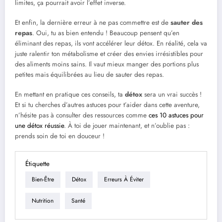
limites, ça pourrait avoir l’effet inverse.
Et enfin, la dernière erreur à ne pas commettre est de
sauter des
repas
. Oui, tu as bien entendu ! Beaucoup pensent qu’en
éliminant des repas, ils vont accélérer leur détox. En réalité, cela va
juste ralentir ton métabolisme et créer des envies irrésistibles pour
des aliments moins sains. Il vaut mieux manger des portions plus
petites mais équilibrées au lieu de sauter des repas.
En mettant en pratique ces conseils, ta
détox
sera un vrai succès !
Et si tu cherches d’autres astuces pour t’aider dans cette aventure,
n’hésite pas à consulter des ressources comme
ces 10 astuces pour
une détox réussie
. À toi de jouer maintenant, et n’oublie pas :
prends soin de toi en douceur !
Étiquette
Bien-Être
Détox
Erreurs À Éviter
Nutrition
Santé