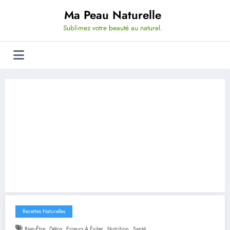
Aller
Ma Peau Naturelle
au
contenu
Sublimez votre beauté au naturel.
Recettes Naturelles
,
,
,
,
Bien-Être
Détox
Erreurs À Éviter
Nutrition
Santé