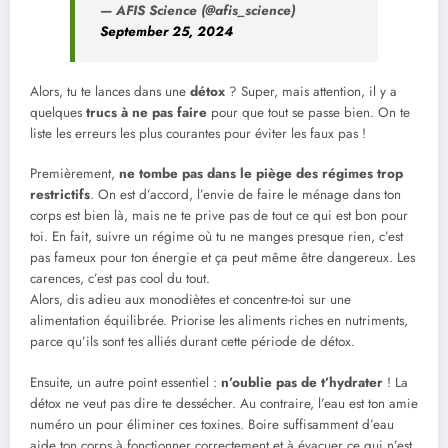
— AFIS Science (@afis_science)
September 25, 2024
Alors, tu te lances dans une
détox
? Super, mais attention, il y a
quelques
trucs à ne pas faire
pour que tout se passe bien. On te
liste les erreurs les plus courantes pour éviter les faux pas !
Premièrement,
ne tombe pas dans le piège des régimes trop
restrictifs
. On est d’accord, l’envie de faire le ménage dans ton
corps est bien là, mais ne te prive pas de tout ce qui est bon pour
toi. En fait, suivre un régime où tu ne manges presque rien, c’est
pas fameux pour ton énergie et ça peut même être dangereux. Les
carences, c’est pas cool du tout.
Alors, dis adieu aux monodiètes et concentre-toi sur une
alimentation équilibrée. Priorise les aliments riches en nutriments,
parce qu’ils sont tes alliés durant cette période de détox.
Ensuite, un autre point essentiel :
n’oublie pas de t’hydrater
! La
détox ne veut pas dire te dessécher. Au contraire, l’eau est ton amie
numéro un pour éliminer ces toxines. Boire suffisamment d’eau
aide ton corps à fonctionner correctement et à évacuer ce qui n’est