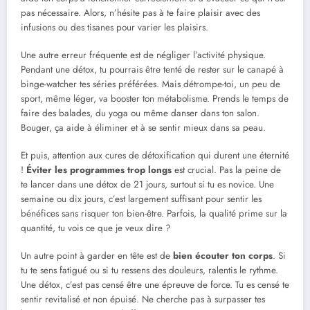
pas nécessaire. Alors, n’hésite pas à te faire plaisir avec des
infusions ou des tisanes pour varier les plaisirs.
Une autre erreur fréquente est de négliger l’activité physique.
Pendant une détox, tu pourrais être tenté de rester sur le canapé à
binge-watcher tes séries préférées. Mais détrompe-toi, un peu de
sport, même léger, va booster ton métabolisme. Prends le temps de
faire des balades, du yoga ou même danser dans ton salon.
Bouger, ça aide à éliminer et à se sentir mieux dans sa peau.
Et puis, attention aux cures de détoxification qui durent une éternité
!
Éviter les programmes trop longs
est crucial. Pas la peine de
te lancer dans une détox de 21 jours, surtout si tu es novice. Une
semaine ou dix jours, c’est largement suffisant pour sentir les
bénéfices sans risquer ton bien-être. Parfois, la qualité prime sur la
quantité, tu vois ce que je veux dire ?
Un autre point à garder en tête est de
bien écouter ton corps
. Si
tu te sens fatigué ou si tu ressens des douleurs, ralentis le rythme.
Une détox, c’est pas censé être une épreuve de force. Tu es censé te
sentir revitalisé et non épuisé. Ne cherche pas à surpasser tes