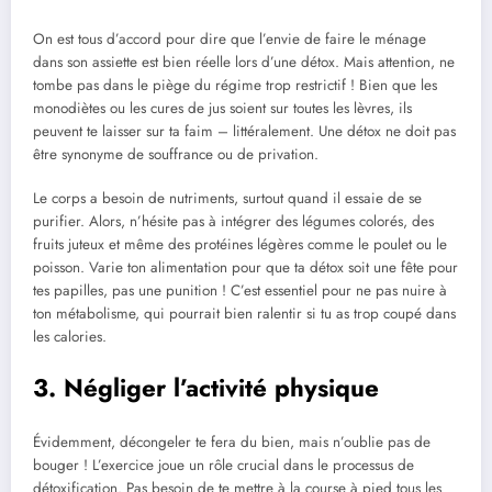
On est tous d’accord pour dire que l’envie de faire le ménage
dans son assiette est bien réelle lors d’une détox. Mais attention, ne
tombe pas dans le piège du régime trop restrictif ! Bien que les
monodiètes ou les cures de jus soient sur toutes les lèvres, ils
peuvent te laisser sur ta faim – littéralement. Une détox ne doit pas
être synonyme de souffrance ou de privation.
Le corps a besoin de nutriments, surtout quand il essaie de se
purifier. Alors, n’hésite pas à intégrer des légumes colorés, des
fruits juteux et même des protéines légères comme le poulet ou le
poisson. Varie ton alimentation pour que ta détox soit une fête pour
tes papilles, pas une punition ! C’est essentiel pour ne pas nuire à
ton métabolisme, qui pourrait bien ralentir si tu as trop coupé dans
les calories.
3. Négliger l’activité physique
Évidemment, décongeler te fera du bien, mais n’oublie pas de
bouger ! L’exercice joue un rôle crucial dans le processus de
détoxification. Pas besoin de te mettre à la course à pied tous les