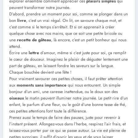
explorer ensemble comment apprécier ces
plaisirs simples
qui
peuvent transformer notre journée.
D’abord, prendre un moment pour soi, comme se plonger dans un
bon
livre
, c’est un vrai régal. On lit, on savoure chaque mot, et
c’est comme si le temps s’arrêtait. Et si on apprenait à créer
quelque chose avec nos mains, que ce soit une petite bricole ou
une
recette de gâteau
, là encore, c’est un petit bonheur qui nous
attend.
Écrire une
lettre
d’amour, même si c’est juste pour soi, ça remplit
le cœur de douceur. Imaginez le plaisir de déguster lentement une
part de gâteau, en laissant fondre les saveurs sur la langue.
Chaque bouchée devient une fête !
Pour vraiment savourer ces petites choses, il faut prêter attention
aux
moments sans importance
qui nous entourent. Un simple
bonjour d’un ami, une caresse inattendue, ou le doux son des
oiseaux
le matin peuvent illuminer notre journée. Le petit rire d’un
enfant, le parfum d’une fleur, ou le goût d’une bonne tasse de thé,
ces petites attentions font toute la différence.
Prenez aussi le temps de faire des pauses, juste pour revenir à
l’instant présent. Allongez-vous dans l’herbe, respirez l’air frais, et
laissez-vous porter par ce qui se passe autour. La vie est pleine de
petites surprises, il suffit d’ouvrir les yeux et de vous laisser