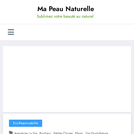
Aller
Ma Peau Naturelle
au
contenu
Sublimez votre beauté au naturel.
Eco-Responsabilité
,
,
,
,
Apprécier La Vie
Bonheur
Petites Choses
Plaisir
Vie Quotidienne