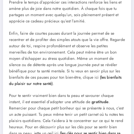
Prendre le temps d’apprécier ces interactions renforce les liens et
amène plus de joie dans notre quotidien. À chaque fois que tu
partages un moment avec quelqu’un, sois pleinement présent et
apprécie ce cadeau précieux qu’est l’amitié.
Enfin, faire de courtes pauses durant la journée permet de se
recentrer et de profiter des simples atouts que la vie offre. Regarde
autour de toi, respire profondément et observe les petites
merveilles de ton environnement. Cela peut même être un bon
moyen d’échapper au stress quotidien. Même un moment de
silence ou de détente après une longue journée peut se révéler
bénéfique pour ta santé mentale. Si tu veux en savoir plus sur les
bienfaits de ces pauses pour ton bien-être, clique ici
(les bienfaits
du plaisir sur notre santé)
.
Pour te sentir vraiment bien dans ta peau et savourer chaque
instant, il est essentiel d’adopter une attitude de
gratitude
.
Remercier pour chaque petit bonheur qui se présente à nous, c’est
un acte puissant. Tu peux même tenir un petit carnet où tu notes tes
plaisirs quotidiens. Cela t’aidera à te concentrer sur ce qui te rend
heureux. Pour en découvrir plus sur les clés pour se sentir bien
dans sa peau, jette un œil ici
(les clés pour se sentir bien dans sa