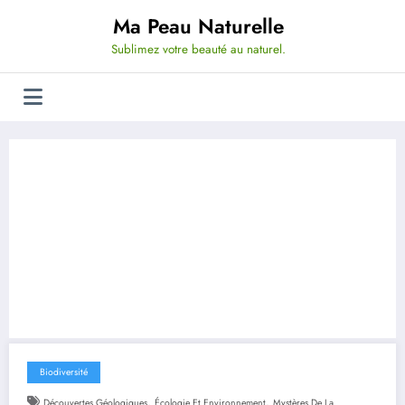
Aller
Ma Peau Naturelle
au
contenu
Sublimez votre beauté au naturel.
Biodiversité
,
,
Découvertes Géologiques
Écologie Et Environnement
Mystères De La