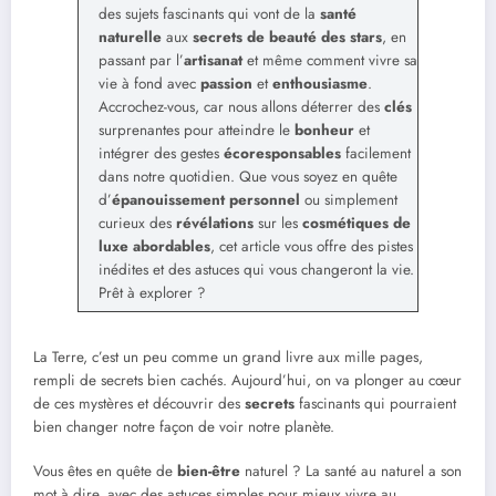
des sujets fascinants qui vont de la
santé
naturelle
aux
secrets de beauté des stars
, en
passant par l’
artisanat
et même comment vivre sa
vie à fond avec
passion
et
enthousiasme
.
Accrochez-vous, car nous allons déterrer des
clés
surprenantes pour atteindre le
bonheur
et
intégrer des gestes
écoresponsables
facilement
dans notre quotidien. Que vous soyez en quête
d’
épanouissement personnel
ou simplement
curieux des
révélations
sur les
cosmétiques de
luxe abordables
, cet article vous offre des pistes
inédites et des astuces qui vous changeront la vie.
Prêt à explorer ?
La Terre, c’est un peu comme un grand livre aux mille pages,
rempli de secrets bien cachés. Aujourd’hui, on va plonger au cœur
de ces mystères et découvrir des
secrets
fascinants qui pourraient
bien changer notre façon de voir notre planète.
Vous êtes en quête de
bien-être
naturel ? La santé au naturel a son
mot à dire, avec des astuces simples pour mieux vivre au