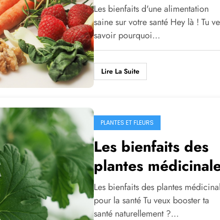
sur votre santé
Les bienfaits d'une alimentation
saine sur votre santé Hey là ! Tu v
savoir pourquoi…
Lire La Suite
PLANTES ET FLEURS
Les bienfaits des
plantes médicinal
pour la santé
Les bienfaits des plantes médicina
pour la santé Tu veux booster ta
santé naturellement ?…