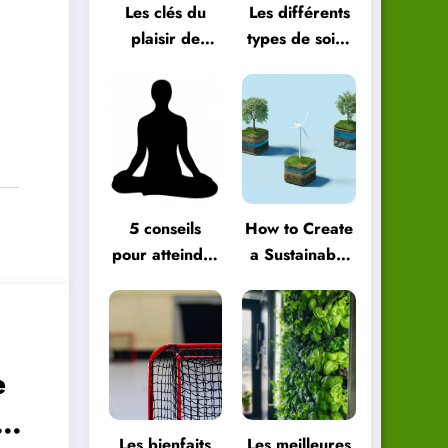
Les clés du
Les différents
plaisir de
types de soins
vivre au
énergétiques
quotidien
et comment
les choisir
5 conseils
How to Create
pour atteindre
a Sustainable
le bien-être
Green
global
Lifestyle
e
Les bienfaits
Les meilleures