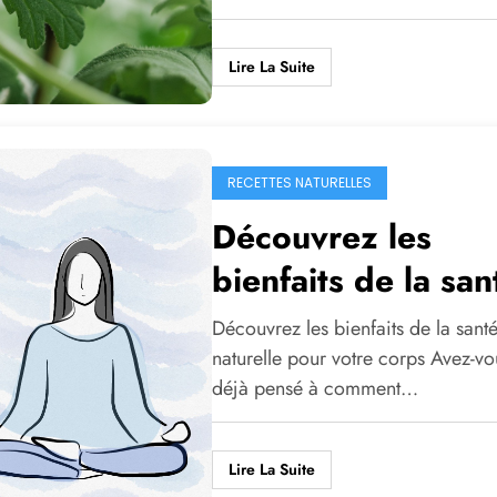
Lire La Suite
RECETTES NATURELLES
Découvrez les
bienfaits de la san
naturelle pour vot
Découvrez les bienfaits de la sant
corps
naturelle pour votre corps Avez-vo
déjà pensé à comment…
Lire La Suite