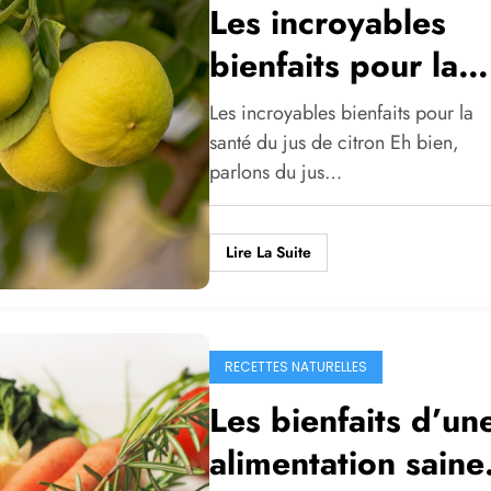
Les incroyables
bienfaits pour la
santé du jus de
Les incroyables bienfaits pour la
citron
santé du jus de citron Eh bien,
parlons du jus…
Lire La Suite
RECETTES NATURELLES
Les bienfaits d’un
alimentation saine