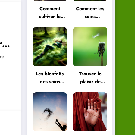
Comment
Comment les
cultiver le
soins
plaisir de
énergétiques
vivre pour
peuvent vous
être plus
aider à
re
heureux
retrouver
l’équilibre
ure
Les bienfaits
Trouver le
des soins
plaisir de
énergétiques
vivre dans les
pour le corps
petites choses
et l’esprit
de la vie