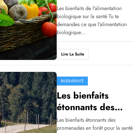
biologique sur la
Les bienfaits de l'alimentation
santé
biologique sur la santé Tu te
demandes ce que l'alimentation
biologique…
Lire La Suite
BIODIVERSITÉ
Les bienfaits
étonnants des
promenades en fo
Les bienfaits étonnants des
pour la santé
promenades en forêt pour la santé