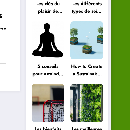
Les clés du
Les différents
plaisir de
types de soins
s
vivre au
énergétiques
els
quotidien
et comment
les choisir
5 conseils
How to Create
pour atteindre
a Sustainable
le bien-être
Green
global
Lifestyle
Les bienfaits
Les meilleures