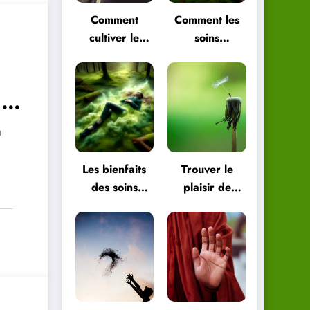
Comment
Comment les
cultiver le
soins
plaisir de
énergétiques
vivre pour
peuvent vous
être plus
aider à
 à
heureux
retrouver
l’équilibre
à
Les bienfaits
Trouver le
des soins
plaisir de
énergétiques
vivre dans les
pour le corps
petites choses
et l’esprit
de la vie