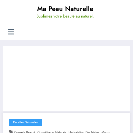
Aller
Ma Peau Naturelle
au
contenu
Sublimez votre beauté au naturel.
Recettes Naturelles
,
,
,
Conseils Beauté
Cosmétiques Naturels
Hydratation Des Mains
Mains