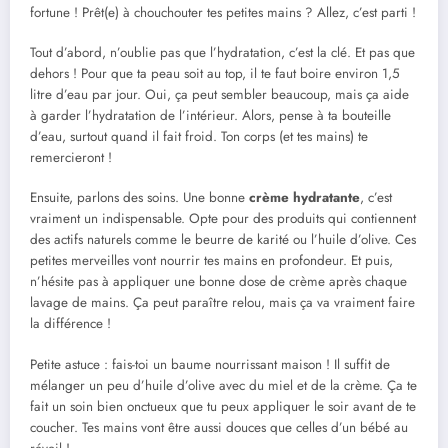
fortune ! Prêt(e) à chouchouter tes petites mains ? Allez, c’est parti !
Tout d’abord, n’oublie pas que l’hydratation, c’est la clé. Et pas que
dehors ! Pour que ta peau soit au top, il te faut boire environ 1,5
litre d’eau par jour. Oui, ça peut sembler beaucoup, mais ça aide
à garder l’hydratation de l’intérieur. Alors, pense à ta bouteille
d’eau, surtout quand il fait froid. Ton corps (et tes mains) te
remercieront !
Ensuite, parlons des soins. Une bonne
crème hydratante
, c’est
vraiment un indispensable. Opte pour des produits qui contiennent
des actifs naturels comme le beurre de karité ou l’huile d’olive. Ces
petites merveilles vont nourrir tes mains en profondeur. Et puis,
n’hésite pas à appliquer une bonne dose de crème après chaque
lavage de mains. Ça peut paraître relou, mais ça va vraiment faire
la différence !
Petite astuce : fais-toi un baume nourrissant maison ! Il suffit de
mélanger un peu d’huile d’olive avec du miel et de la crème. Ça te
fait un soin bien onctueux que tu peux appliquer le soir avant de te
coucher. Tes mains vont être aussi douces que celles d’un bébé au