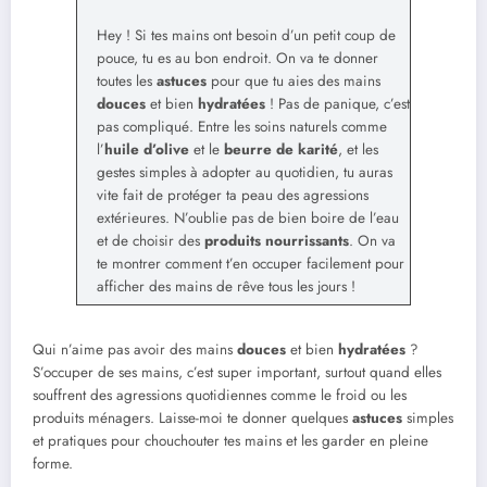
Hey ! Si tes mains ont besoin d’un petit coup de
pouce, tu es au bon endroit. On va te donner
toutes les
astuces
pour que tu aies des mains
douces
et bien
hydratées
! Pas de panique, c’est
pas compliqué. Entre les soins naturels comme
l’
huile d’olive
et le
beurre de karité
, et les
gestes simples à adopter au quotidien, tu auras
vite fait de protéger ta peau des agressions
extérieures. N’oublie pas de bien boire de l’eau
et de choisir des
produits nourrissants
. On va
te montrer comment t’en occuper facilement pour
afficher des mains de rêve tous les jours !
Qui n’aime pas avoir des mains
douces
et bien
hydratées
?
S’occuper de ses mains, c’est super important, surtout quand elles
souffrent des agressions quotidiennes comme le froid ou les
produits ménagers. Laisse-moi te donner quelques
astuces
simples
et pratiques pour chouchouter tes mains et les garder en pleine
forme.