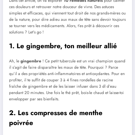
Dans cet article, on va explorer
10 remèdes naturels
pour calmer
ces douleurs et retrouver notre douceur de vivre. Des astuces
simples et efficaces, qui viennent tout droit de nos grands-mères ou
de la nature, pour dire adieu aux maux de tête sans devoir toujours
se tourner vers les médicaments. Alors, t’es prêt à découvrir ces
solutions ? Let’s go !
1. Le gingembre, ton meilleur allié
Ah, le
gingembre
! Ce petit tubercule est un vrai champion quand
il s’agit de faire disparaître les maux de tête. Pourquoi ? Parce
qu’il a des propriétés anti-inflammatoires et antioxydantes. Pour en
profiter, il te suffit de couper 3 à 4 fines rondelles de racine
fraîche de gingembre et de les laisser infuser dans 3 dl d’eau
pendant 20 minutes. Une fois le thé prêt, bois-le chaud et laisse-toi
envelopper par ses bienfaits.
2. Les compresses de menthe
poivrée