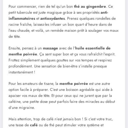
Pour commencer, rien de tel qu’un bon
thé au gingembre
. Ce
petit tubercule est juste magique grâce à ses propriétés
anti-
inflammatoires
et
antioxydantes
. Prenez quelques rondelles de
racine fraîche, laissez-les infuser un bon quart d’heure dans de
l’eau chaude, et voilà, un remède maison prêt à soulager vos maux
de tête.
Ensuite, pensez à un
massage
avec de l’
huile essentielle de
menthe poivrée
. Ça sent super bon et ça vous rafraîchit l’esprit.
Frottez simplement quelques gouttes sur vos tempes et respirez
profondément. Une sensation de bien-être s’installe presque
instantanément !
Pour les amateurs de tisane, la
menthe poivrée
est une autre
option facile à préparer. C’est une boisson agréable qui aide à
apaiser vos maux de tête. Et pour ceux qui ne jurent que par la
caféine, une petite dose peut parfois faire des miracles au début
d’une migraine.
Mais attention, trop de café n’est jamais bon ! Si c’est votre truc,
une tasse de
café
ou de thé peut stimuler votre système et