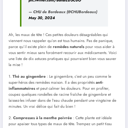
pic.twitter.com/8ahBEDSC6O
— CHU de Bordeaux (@CHUBordeaux)
May 30, 2024
Ah, les maux de tête ! Ces petites douleurs désagréables qui
viennent nous rappeler qu’on est tous humains. Pas de panique,
parce qu’il existe plein de
remèdes naturels
pour vous aider à
vous sentir mieux sans forcément recourir aux médicaments. Voici
une liste de dix astuces pratiques qui pourraient bien vous sauver
la mise !
1.
Thé au gingembre
: Le gingembre, c’est un peu comme le
super-héros des remèdes maison. Il a des propriétés
anti-
inflammatoires
et peut calmer les douleurs. Pour en profiter,
coupez quelques rondelles de racine fraîche de gingembre et
laissez-les infuser dans de l’eau chaude pendant une vingtaine de
minutes. Un vrai délice qui fait du bien !
2.
Compresses à la menthe poivrée
: Cette plante est idéale
pour apaiser tous types de maux de tête. Trempez un petit tissu