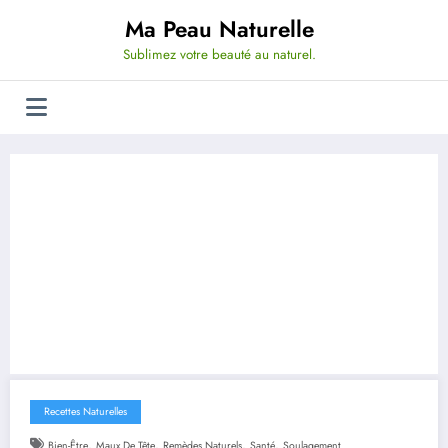
Aller
Ma Peau Naturelle
au
contenu
Sublimez votre beauté au naturel.
Recettes Naturelles
,
,
,
,
Bien-Être
Maux De Tête
Remèdes Naturels
Santé
Soulagement