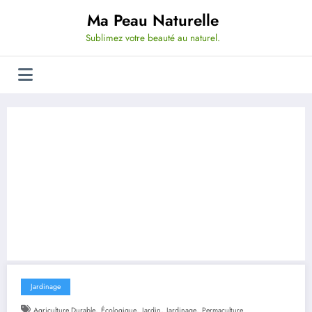
Aller
Ma Peau Naturelle
au
contenu
Sublimez votre beauté au naturel.
Jardinage
,
,
,
,
Agriculture Durable
Écologique
Jardin
Jardinage
Permaculture