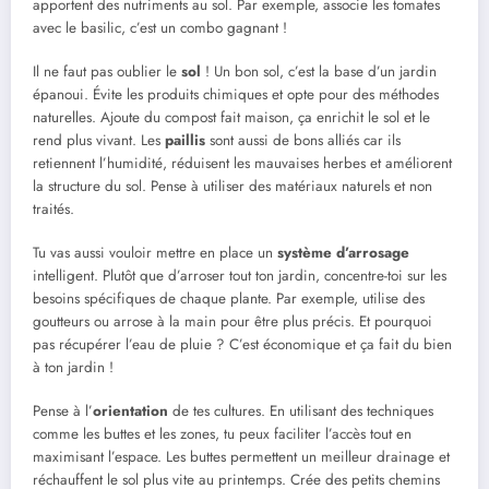
apportent des nutriments au sol. Par exemple, associe les tomates
avec le basilic, c’est un combo gagnant !
Il ne faut pas oublier le
sol
! Un bon sol, c’est la base d’un jardin
épanoui. Évite les produits chimiques et opte pour des méthodes
naturelles. Ajoute du compost fait maison, ça enrichit le sol et le
rend plus vivant. Les
paillis
sont aussi de bons alliés car ils
retiennent l’humidité, réduisent les mauvaises herbes et améliorent
la structure du sol. Pense à utiliser des matériaux naturels et non
traités.
Tu vas aussi vouloir mettre en place un
système d’arrosage
intelligent. Plutôt que d’arroser tout ton jardin, concentre-toi sur les
besoins spécifiques de chaque plante. Par exemple, utilise des
goutteurs ou arrose à la main pour être plus précis. Et pourquoi
pas récupérer l’eau de pluie ? C’est économique et ça fait du bien
à ton jardin !
Pense à l’
orientation
de tes cultures. En utilisant des techniques
comme les buttes et les zones, tu peux faciliter l’accès tout en
maximisant l’espace. Les buttes permettent un meilleur drainage et
réchauffent le sol plus vite au printemps. Crée des petits chemins