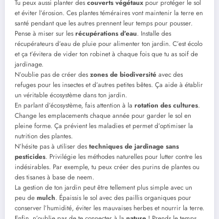
Tu peux aussi planter des
couverts végétaux
pour protéger le sol
et éviter l’érosion. Ces plantes téméraires vont maintenir la terre en
santé pendant que les autres prennent leur temps pour pousser.
Pense à miser sur les
récupérations d’eau
. Installe des
récupérateurs d’eau de pluie pour alimenter ton jardin. C’est écolo
et ça t’évitera de vider ton robinet à chaque fois que tu as soif de
jardinage.
N’oublie pas de créer des
zones de biodiversité
avec des
refuges pour les insectes et d’autres petites bêtes. Ça aide à établir
un véritable écosystème dans ton jardin.
En parlant d’écosystème, fais attention à la
rotation des cultures
.
Change les emplacements chaque année pour garder le sol en
pleine forme. Ça prévient les maladies et permet d’optimiser la
nutrition des plantes.
N’hésite pas à utiliser des
techniques de jardinage sans
pesticides
. Privilégie les méthodes naturelles pour lutter contre les
indésirables. Par exemple, tu peux créer des purins de plantes ou
des tisanes à base de neem.
La gestion de ton jardin peut être tellement plus simple avec un
peu de
mulch
. Épaissis le sol avec des paillis organiques pour
conserver l’humidité, éviter les mauvaises herbes et nourrir la terre.
Enfin, n’oublie pas de te connecter à la
nature
! Prends le temps