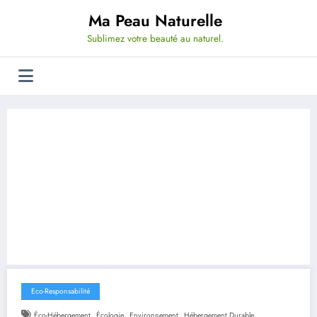
Aller
Ma Peau Naturelle
au
contenu
Sublimez votre beauté au naturel.
Eco-Responsabilité
,
,
,
,
Éco-Hébergement
Écologie
Environnement
Hébergement Durable