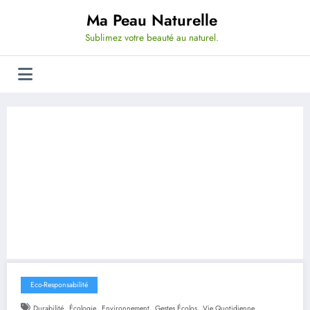
Aller
Ma Peau Naturelle
au
contenu
Sublimez votre beauté au naturel.
Eco-Responsabilité
,
,
,
,
Durabilité
Écologie
Environnement
Gestes Écolos
Vie Quotidienne