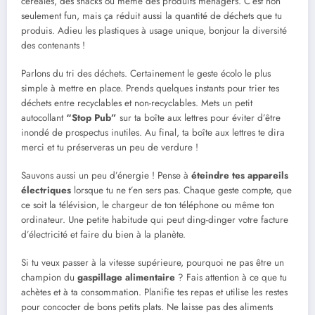
céréales, des snacks ou même des produits ménagers. C’est non
seulement fun, mais ça réduit aussi la quantité de déchets que tu
produis. Adieu les plastiques à usage unique, bonjour la diversité
des contenants !
Parlons du tri des déchets. Certainement le geste écolo le plus
simple à mettre en place. Prends quelques instants pour trier tes
déchets entre recyclables et non-recyclables. Mets un petit
autocollant
“Stop Pub”
sur ta boîte aux lettres pour éviter d’être
inondé de prospectus inutiles. Au final, ta boîte aux lettres te dira
merci et tu préserveras un peu de verdure !
Sauvons aussi un peu d’énergie ! Pense à
éteindre tes appareils
électriques
lorsque tu ne t’en sers pas. Chaque geste compte, que
ce soit la télévision, le chargeur de ton téléphone ou même ton
ordinateur. Une petite habitude qui peut ding-dinger votre facture
d’électricité et faire du bien à la planète.
Si tu veux passer à la vitesse supérieure, pourquoi ne pas être un
champion du
gaspillage alimentaire
? Fais attention à ce que tu
achètes et à ta consommation. Planifie tes repas et utilise les restes
pour concocter de bons petits plats. Ne laisse pas des aliments