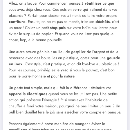
Allez, on attaque. Pour commencer, pensez à
réutiliser
ce que
vous avez déjà chez vous. Ces pots en verre qui traînent dans vos
placards ? Parfait pour stocker vos aliments ou faire votre propre
confiture
. Ensuite, on ne va pas se mentir, trier ses
déchêts
, c’est
un must ! Collez un petit
stop pub
sur votre boîte aux lettres pour
éviter le surplus de papier. Et quand vous ne lisez pas quelque
chose, hop, à la bonne poubelle.
Une autre astuce géniale : au lieu de gaspiller de l’argent et de la
ressource avec des bouteilles en plastique, optez pour une
gourde
en inox
. C’est stylé, c’est pratique, et on dit bye-bye au plastique !
Pour les courses, privilégiez le
vrac
si vous le pouvez, c’est bon
pour le porte-monnaie et pour la nature.
Un geste tout simple, mais qui fait la différence : éteindre vos
appareils électriques
quand vous ne les utilisez pas. Une petite
action qui préserve l’énergie ! Et si vous avez l’habitude de
chauffer à fond votre maison, pourquoi ne pas limiter un peu ? Un
pull bien douillet fera le job sans assécher votre compte en banque.
Pensons également à notre manière de manger : évitez le
gaspillage alimentaire
en ne prenant que ce dont vous avez