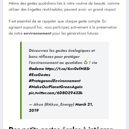
Même des gestes quotidiens liés à votre routine de beauté, comme
utiliser des lingettes réutilisables, peuvent avoir un grand impact.
Il est essentiel de se rappeler que chaque geste compte. En
agissant aujourd’hui, vous participez activement à la préservation
de notre
environnement
pour les générations futures.
Découvrez les gestes écologiques et
bons réflexes pour protéger
l'environnement au quotidien
! via
@ademe
https://t.co/6xv0efM85r
#EcoGestes
#ProtegeonslEnvironnement
#MakeOurPlanetGreenAgain
pic.twitter.com/6D8O29433b
— Akuo (@Akuo_Energy)
March 21,
2019