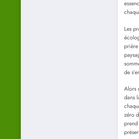
essenc
chaque
Les pr
écolog
prière
paysag
somme,
de s’e
Alors 
dans l
chaque
zéro d
prend 
prése