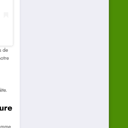
s de
notre
ète.
ture
 comme