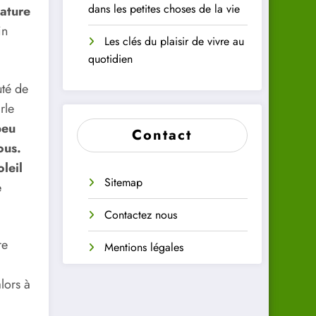
dans les petites choses de la vie
nature
in
Les clés du plaisir de vivre au
quotidien
uté de
rle
peu
Contact
ous.
leil
Sitemap
e
Contactez nous
re
Mentions légales
lors à