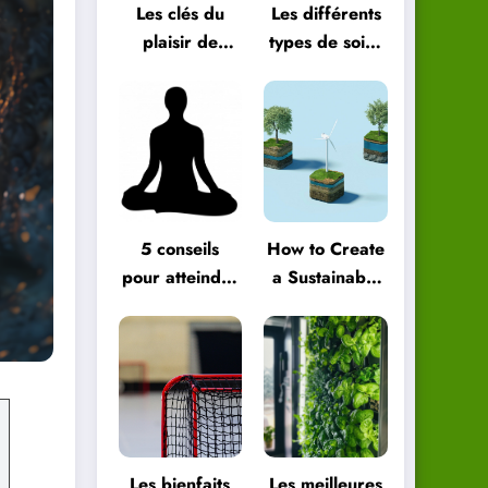
Les clés du
Les différents
plaisir de
types de soins
vivre au
énergétiques
quotidien
et comment
les choisir
5 conseils
How to Create
pour atteindre
a Sustainable
le bien-être
Green
global
Lifestyle
Les bienfaits
Les meilleures