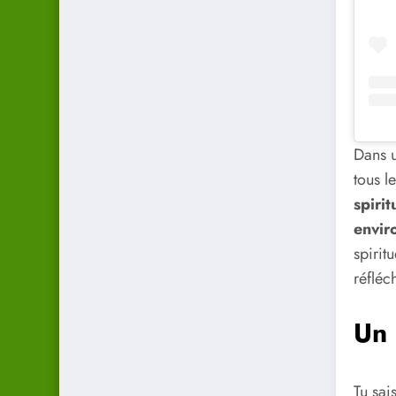
Dans u
tous l
spirit
envir
spirit
réfléc
Un 
Tu sai