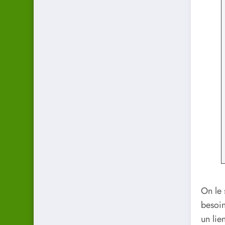
On le 
besoin
un lie