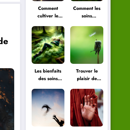
Comment
Comment les
cultiver le
soins
plaisir de
énergétiques
vivre pour
peuvent vous
 de
être plus
aider à
heureux
retrouver
l’équilibre
Les bienfaits
Trouver le
des soins
plaisir de
énergétiques
vivre dans les
pour le corps
petites choses
et l’esprit
de la vie