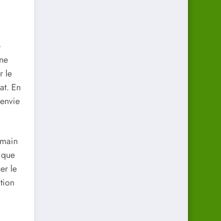
e
une
 le
at. En
’envie
 main
 que
er le
tion