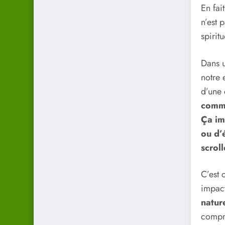
En fai
n’est 
spiritu
Dans u
notre 
d’une 
comme
Ça im
ou d’
scrol
C’est 
impact
natur
compre