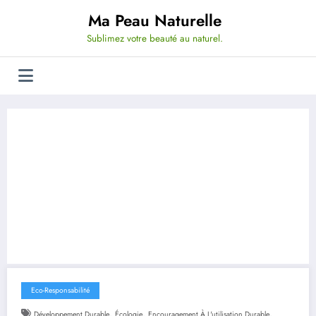
Aller
Ma Peau Naturelle
au
contenu
Sublimez votre beauté au naturel.
Eco-Responsabilité
,
,
,
Développement Durable
Écologie
Encouragement À L'utilisation Durable