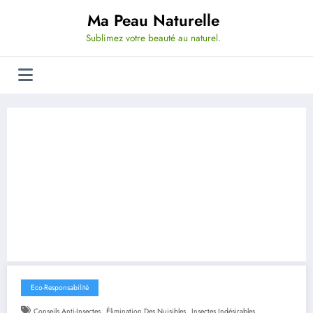
Aller
Ma Peau Naturelle
au
contenu
Sublimez votre beauté au naturel.
Eco-Responsabilité
,
,
,
Conseils Anti-Insectes
Élimination Des Nuisibles
Insectes Indésirables