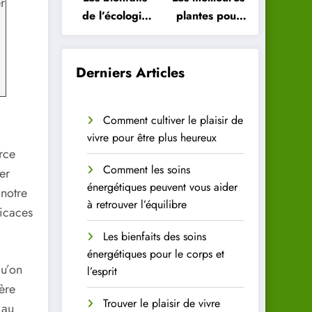
r
de l’écologie
plantes pour
intérieure
purifier l’air
pour votre
de votre
santé
intérieur
Derniers Articles
Comment cultiver le plaisir de
vivre pour être plus heureux
rce
Comment les soins
er
énergétiques peuvent vous aider
 notre
à retrouver l’équilibre
ficaces
Les bienfaits des soins
énergétiques pour le corps et
qu’on
l’esprit
ère
Trouver le plaisir de vivre
 au