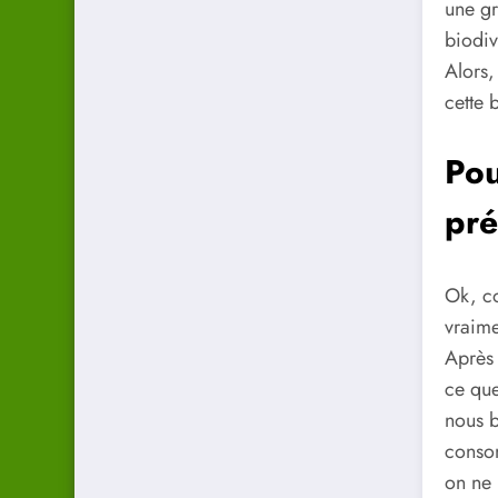
une gr
biodiv
Alors,
cette 
Pou
pré
Ok, c
vraime
Après 
ce que
nous b
consom
on ne 