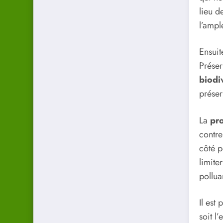
lieu d
l’ampl
Ensuit
Préser
biodi
préser
La
pro
contre
côté p
limite
pollua
Il est
soit l