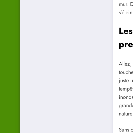
mur. D
s’étei
Les
pre
Allez,
touche
juste 
tempêt
inonda
grande
naturel
Sans o