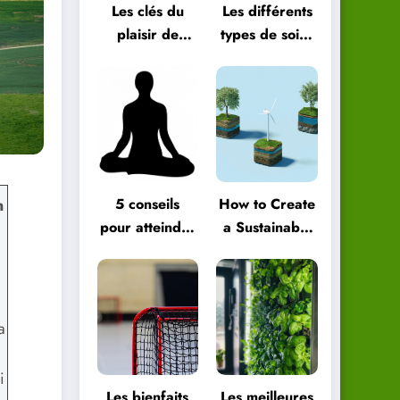
Les clés du
Les différents
plaisir de
types de soins
vivre au
énergétiques
quotidien
et comment
les choisir
5 conseils
How to Create
n
pour atteindre
a Sustainable
le bien-être
Green
global
Lifestyle
a
i
Les bienfaits
Les meilleures