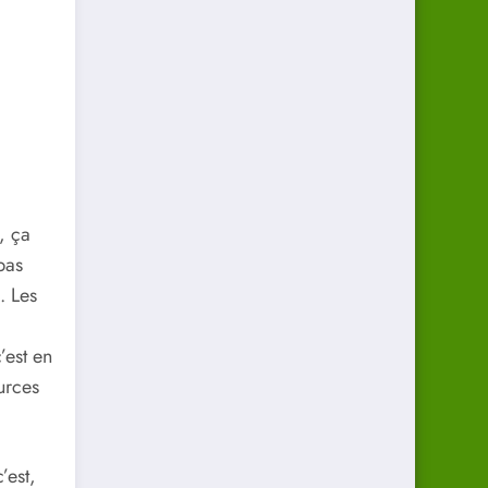
, ça
pas
. Les
’est en
urces
’est,