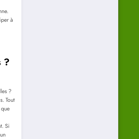
nne.
iper à
s ?
les ?
s. Tout
u que
. Si
 un