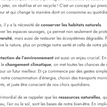
e jeter, on réutilise et on recycle ! C’est un concept qui pren
eur et qui change la manière dont on consomme au quotidie
e, il y a la nécessité de
conserver les habitats naturels
.
ver les espaces sauvages, ça permet non seulement de proté
versité
, mais aussi de restaurer les écosystèmes dégradés. 
ve la nature, plus on protége notre santé et celle de notre pl
tection de l’environnement
est aussi un enjeu crucial. En 
 le
changement climatique
, on met toutes les chances de 
our un futur meilleur. Et ça commence par des gestes simple
r notre consommation d’énergie, choisir des transports moin
nts, et juste être conscient de nos choix quotidiens.
 primordial de se rappeler que les
ressources naturelles
, q
’eau, l’air ou le sol, sont les bases de notre bien-être. En impl