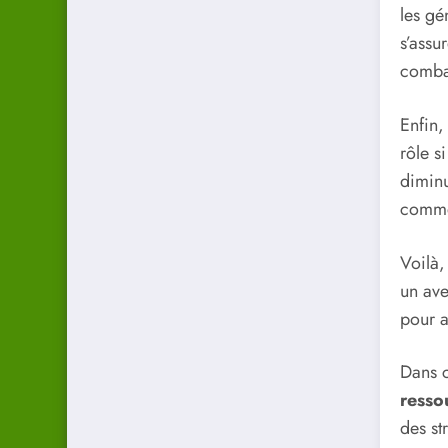
les gé
s’assu
comba
Enfin,
rôle s
diminu
comme 
Voilà,
un ave
pour a
Dans c
resso
des st