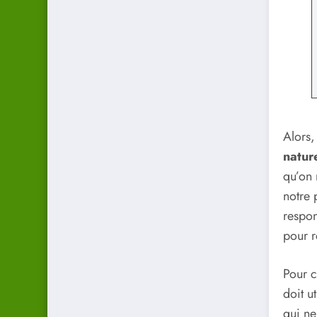
Alors,
natur
qu’on 
notre 
respon
pour r
Pour 
doit u
qui ne