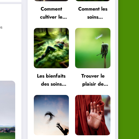
Comment
Comment les
cultiver le
soins
plaisir de
énergétiques
es
vivre pour
peuvent vous
être plus
aider à
heureux
retrouver
l’équilibre
Les bienfaits
Trouver le
des soins
plaisir de
énergétiques
vivre dans les
pour le corps
petites choses
et l’esprit
de la vie