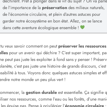
déchirent. Prêt à plonger dans le vif du sujet ? On va parle
de l’importance de la
préservation
des milieux naturels,
de l’économie circulaire, et plein d’autres astuces pour
garder notre écosystème en bon état. Allez, on se lance
dans cette aventure écologique ensemble !
 tu veux savoir comment on peut
préserver les ressources
elles
pour un avenir qui déchire ? C’est super important, pa
ne peut pas juste les exploiter à fond sans y penser ! Préserv
planète, c’est pas juste une histoire de grands discours, c’est
sabilité à tous. Voyons donc quelques astuces simples et ef
endre notre monde un peu plus vert !
commencer, la
gestion durable
est essentielle. Ça signifie 
tiliser nos ressources, comme l’eau ou les forêts, d’une mani
 les épuise pas. Pense à privilégier l’
économie circulaire
: