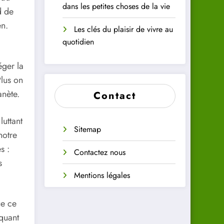
dans les petites choses de la vie
d de
n.
Les clés du plaisir de vivre au
quotidien
ger la
Plus on
anète.
Contact
luttant
Sitemap
notre
s :
Contactez nous
s
Mentions légales
ue ce
iquant