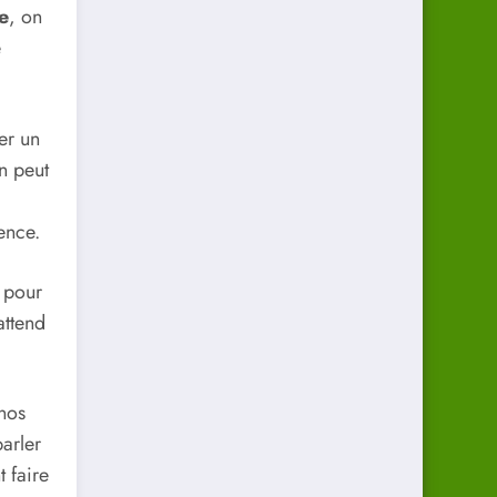
e
, on
e
er un
n peut
ence.
pour
attend
nos
arler
 faire