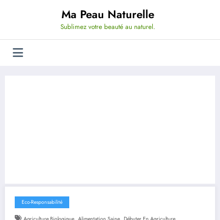
Aller
Ma Peau Naturelle
au
contenu
Sublimez votre beauté au naturel.
Eco-Responsabilité
,
,
,
Agriculture Biologique
Alimentation Saine
Débuter En Agriculture