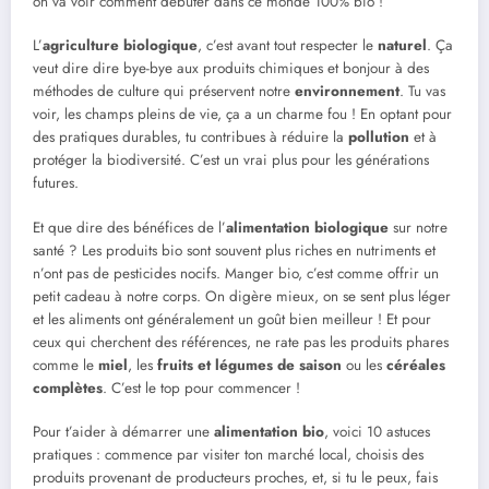
on va voir comment débuter dans ce monde 100% bio !
L’
agriculture biologique
, c’est avant tout respecter le
naturel
. Ça
veut dire dire bye-bye aux produits chimiques et bonjour à des
méthodes de culture qui préservent notre
environnement
. Tu vas
voir, les champs pleins de vie, ça a un charme fou ! En optant pour
des pratiques durables, tu contribues à réduire la
pollution
et à
protéger la biodiversité. C’est un vrai plus pour les générations
futures.
Et que dire des bénéfices de l’
alimentation biologique
sur notre
santé ? Les produits bio sont souvent plus riches en nutriments et
n’ont pas de pesticides nocifs. Manger bio, c’est comme offrir un
petit cadeau à notre corps. On digère mieux, on se sent plus léger
et les aliments ont généralement un goût bien meilleur ! Et pour
ceux qui cherchent des références, ne rate pas les produits phares
comme le
miel
, les
fruits et légumes de saison
ou les
céréales
complètes
. C’est le top pour commencer !
Pour t’aider à démarrer une
alimentation bio
, voici 10 astuces
pratiques : commence par visiter ton marché local, choisis des
produits provenant de producteurs proches, et, si tu le peux, fais