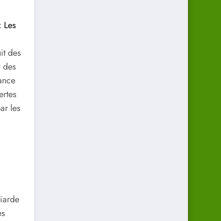
 :
Les
it des
r des
ance
ertes
ar les
riarde
es