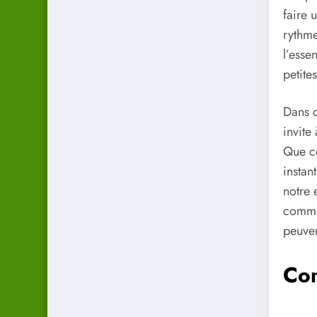
faire 
rythme
l’esse
petite
Dans c
invite
Que ce
instan
notre 
commen
peuven
Com