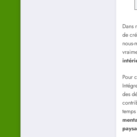
Dans n
de cr
nous-m
vraime
intéri
Pour 
Intégr
des dé
contri
temps 
menta
paysa