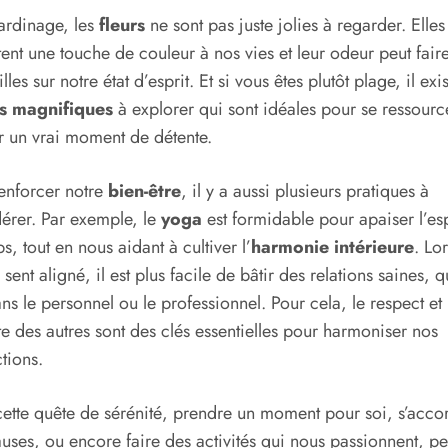
ardinage, les
fleurs
ne sont pas juste jolies à regarder. Elles
ent une touche de couleur à nos vies et leur odeur peut fair
les sur notre état d’esprit. Et si vous êtes plutôt plage, il exi
s magnifiques
à explorer qui sont idéales pour se ressource
r un vrai moment de détente.
enforcer notre
bien-être
, il y a aussi plusieurs pratiques à
érer. Par exemple, le
yoga
est formidable pour apaiser l’esp
ps, tout en nous aidant à cultiver l’
harmonie intérieure
. Lo
e sent aligné, il est plus facile de bâtir des relations saines, 
ans le personnel ou le professionnel. Pour cela, le respect et
te des autres sont des clés essentielles pour harmoniser nos
ctions.
ette quête de sérénité, prendre un moment pour soi, s’acco
uses, ou encore faire des activités qui nous passionnent, p