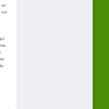
t un
 sur
ui
res.
s
mer
le