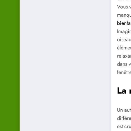
Vous v
manque
bienfa
Imagin
oiseau
élémen
relaxa
dans v
fenêtr
La 
Un aut
différ
est cr