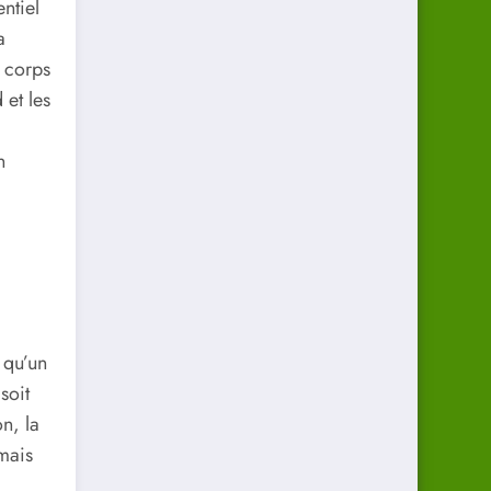
ntiel
a
n corps
 et les
n
 qu’un
soit
n, la
mais