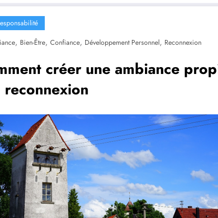
esponsabilité
,
,
,
,
iance
Bien-Être
Confiance
Développement Personnel
Reconnexion
ment créer une ambiance prop
a reconnexion