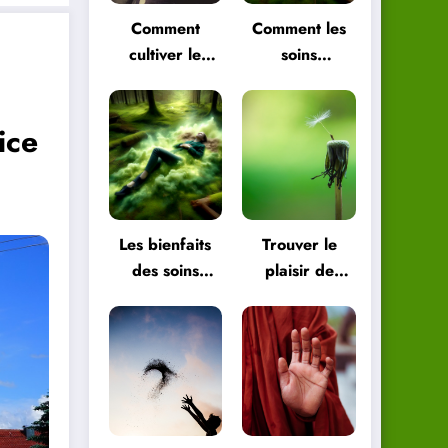
Comment
Comment les
cultiver le
soins
plaisir de
énergétiques
vivre pour
peuvent vous
ice
être plus
aider à
heureux
retrouver
l’équilibre
Les bienfaits
Trouver le
des soins
plaisir de
énergétiques
vivre dans les
pour le corps
petites choses
et l’esprit
de la vie