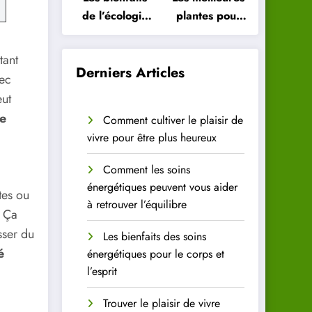
de l’écologie
plantes pour
intérieure
purifier l’air
pour votre
de votre
tant
santé
intérieur
Derniers Articles
ec
ut
e
Comment cultiver le plaisir de
vivre pour être plus heureux
Comment les soins
énergétiques peuvent vous aider
tes ou
à retrouver l’équilibre
. Ça
sser du
Les bienfaits des soins
é
énergétiques pour le corps et
l’esprit
Trouver le plaisir de vivre