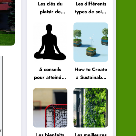
Les clés du
Les différents
plaisir de
types de soins
vivre au
énergétiques
quotidien
et comment
les choisir
5 conseils
How to Create
pour atteindre
a Sustainable
le bien-être
Green
global
Lifestyle
r
Les bienfaits
Les meilleures