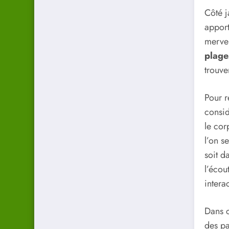
Côté j
apport
merveil
plage
trouve
Pour r
consid
le cor
l’on s
soit d
l’écou
intera
Dans c
des pa