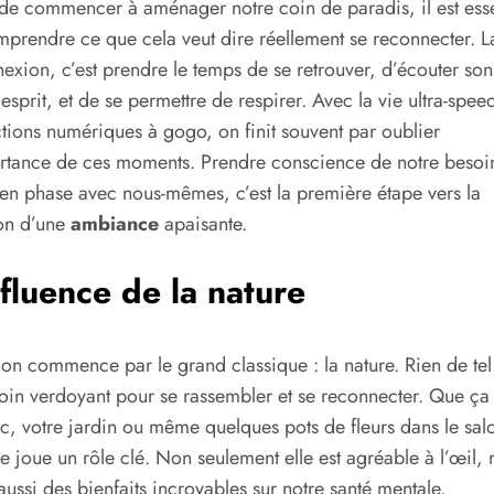
de commencer à aménager notre coin de paradis, il est esse
prendre ce que cela veut dire réellement se reconnecter. L
exion, c’est prendre le temps de se retrouver, d’écouter so
 esprit, et de se permettre de respirer. Avec la vie ultra-speed
ctions numériques à gogo, on finit souvent par oublier
rtance de ces moments. Prendre conscience de notre besoi
 en phase avec nous-mêmes, c’est la première étape vers la
on d’une
ambiance
apaisante.
nfluence de la nature
 on commence par le grand classique : la nature. Rien de tel
coin verdoyant pour se rassembler et se reconnecter. Que ça 
c, votre jardin ou même quelques pots de fleurs dans le salo
e joue un rôle clé. Non seulement elle est agréable à l’œil, 
 aussi des bienfaits incroyables sur notre santé mentale.