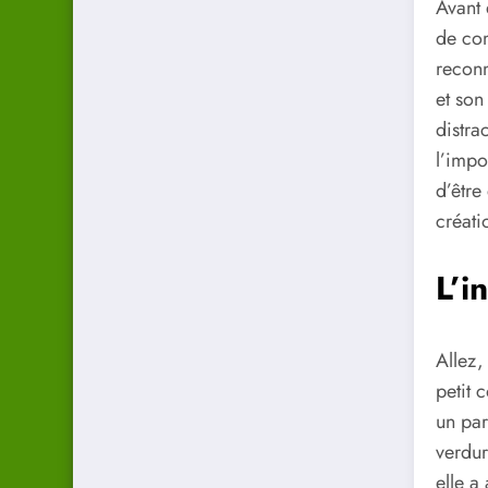
Avant 
de com
reconn
et son
distra
l’impo
d’être
créati
L’i
Allez,
petit 
un par
verdur
elle a