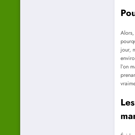
Pou
Alors,
pourq
jour, 
enviro
l’on m
prenan
vraime
Les
man