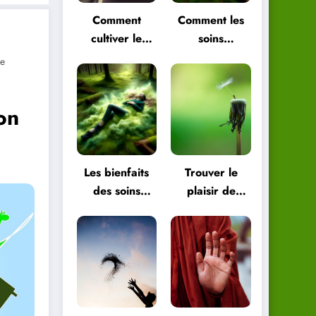
Comment
Comment les
cultiver le
soins
plaisir de
énergétiques
e
vivre pour
peuvent vous
être plus
aider à
on
heureux
retrouver
l’équilibre
Les bienfaits
Trouver le
des soins
plaisir de
énergétiques
vivre dans les
pour le corps
petites choses
et l’esprit
de la vie