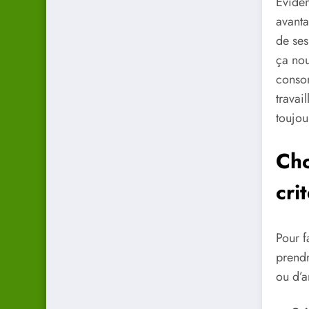
Évidem
avanta
de ses
ça nou
consom
travail
toujou
Cho
cri
Pour f
prendr
ou d’a