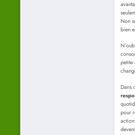
avanta
seulem
Non se
bien e
N’oubl
consom
petite
chang
Dans c
respo
quotid
pour r
action
deveni