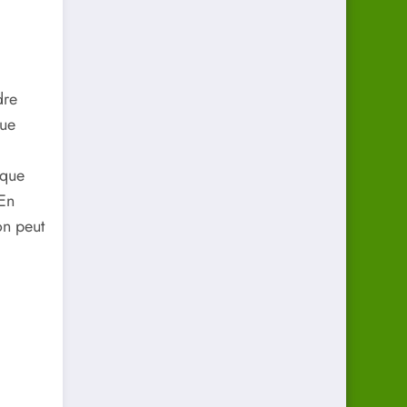
dre
que
 que
En
on peut