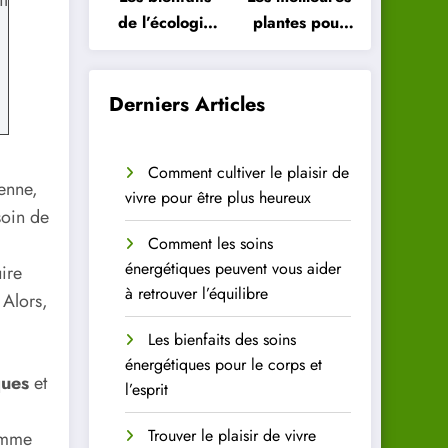
de l’écologie
plantes pour
intérieure
purifier l’air
pour votre
de votre
santé
intérieur
Derniers Articles
Comment cultiver le plaisir de
enne,
vivre pour être plus heureux
soin de
Comment les soins
énergétiques peuvent vous aider
ire
à retrouver l’équilibre
 Alors,
Les bienfaits des soins
énergétiques pour le corps et
ques
et
l’esprit
Trouver le plaisir de vivre
comme