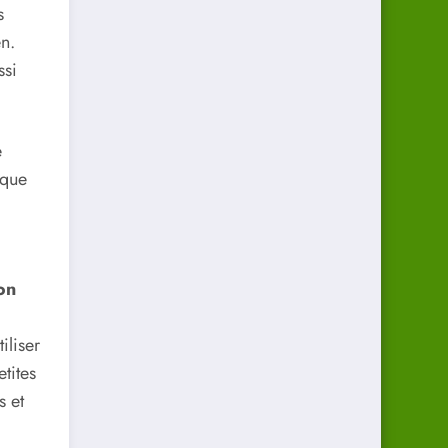
s
n.
ssi
e
aque
on
iliser
tites
s et