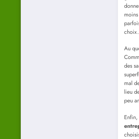
donner
moins 
parfoi
choix.
Au quo
Comme
des sa
superf
mal de
lieu d
peu am
Enfin,
entre
choisi