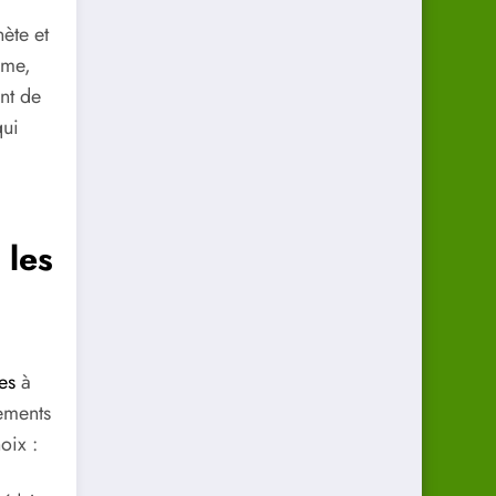
ète et
ime,
nt de
qui
 les
es
à
tements
oix :