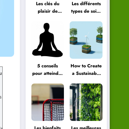
Les clés du
Les différents
plaisir de
types de soins
vivre au
énergétiques
quotidien
et comment
les choisir
5 conseils
How to Create
u
pour atteindre
a Sustainable
le bien-être
Green
global
Lifestyle
s
Les bienfaits
Les meilleures
it