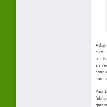
Adopt
c’est 
soi. P
arrive
notre
commen
Pour b
fabriq
garant