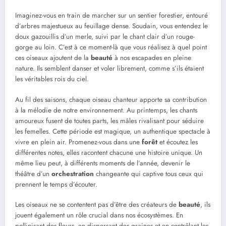
Imaginez-vous en train de marcher sur un sentier forestier, entouré
d’arbres majestueux au feuillage dense. Soudain, vous entendez le
doux gazouillis d’un merle, suivi par le chant clair d’un rouge-
gorge au loin. C’est à ce moment-là que vous réalisez à quel point
ces oiseaux ajoutent de la
beauté
à nos escapades en pleine
nature. Ils semblent danser et voler librement, comme s’ils étaient
les véritables rois du ciel.
Au fil des saisons, chaque oiseau chanteur apporte sa contribution
à la mélodie de notre environnement. Au printemps, les chants
amoureux fusent de toutes parts, les mâles rivalisant pour séduire
les femelles. Cette période est magique, un authentique spectacle à
vivre en plein air. Promenez-vous dans une
forêt
et écoutez les
différentes notes, elles racontent chacune une histoire unique. Un
même lieu peut, à différents moments de l’année, devenir le
théâtre d’un
orchestration
changeante qui captive tous ceux qui
prennent le temps d’écouter.
Les oiseaux ne se contentent pas d’être des créateurs de
beauté
, ils
jouent également un rôle crucial dans nos écosystèmes. En
pollinisant des fleurs, en dispersant des graines et en contrôlant les