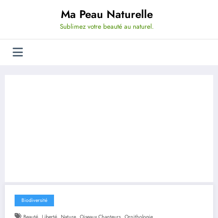
Aller
Ma Peau Naturelle
au
contenu
Sublimez votre beauté au naturel.
Biodiversité
,
,
,
,
Beauté
Liberté
Nature
Oiseaux Chanteurs
Ornithologie