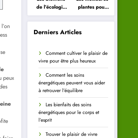
de l’écologie
plantes pour
intérieure
purifier l’air
pour votre
de votre
 l’on
santé
intérieur
Derniers Articles
ress
 se
Comment cultiver le plaisir de
vivre pour être plus heureux
de
Comment les soins
Tu peux
énergétiques peuvent vous aider
 des
à retrouver l’équilibre
leine
Les bienfaits des soins
énergétiques pour le corps et
l’esprit
fite
Trouver le plaisir de vivre