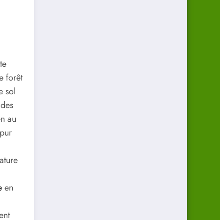
te
 forêt
e sol
 des
en au
 pur
a
ature
e
en
ent