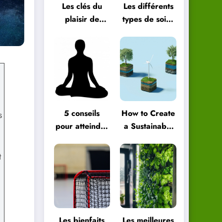
Les clés du
Les différents
plaisir de
types de soins
vivre au
énergétiques
quotidien
et comment
les choisir
5 conseils
How to Create
s
pour atteindre
a Sustainable
le bien-être
Green
global
Lifestyle
t
Les bienfaits
Les meilleures