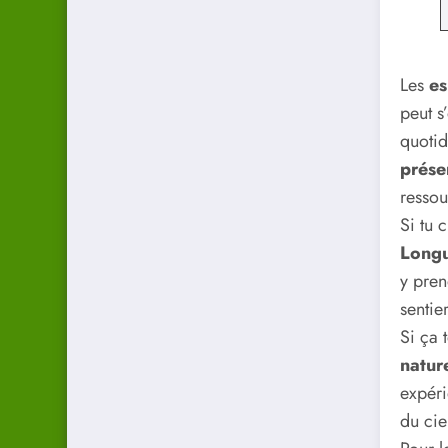
Les
es
peut s
quoti
prése
ressou
Si tu 
Longu
y pren
sentie
Si ça 
natur
expéri
du cie