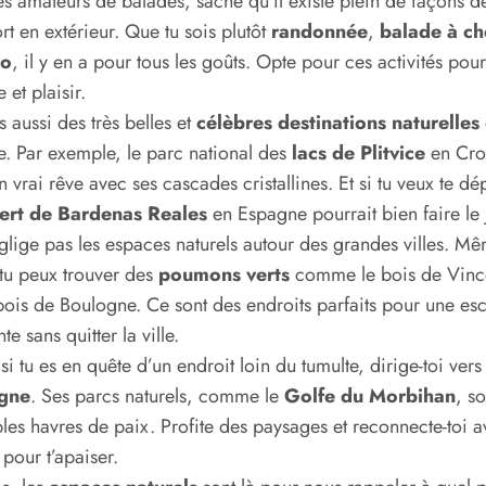
es amateurs de balades, sache qu’il existe plein de façons de
rt en extérieur. Que tu sois plutôt
randonnée
,
balade à ch
lo
, il y en a pour tous les goûts. Opte pour ces activités pour 
 et plaisir.
s aussi des très belles et
célèbres destinations naturelles
. Par exemple, le parc national des
lacs de Plitvice
en Croa
un vrai rêve avec ses cascades cristallines. Et si tu veux te dé
ert de Bardenas Reales
en Espagne pourrait bien faire le 
lige pas les espaces naturels autour des grandes villes. M
 tu peux trouver des
poumons verts
comme le bois de Vinc
bois de Boulogne. Ce sont des endroits parfaits pour une e
te sans quitter la ville.
 si tu es en quête d’un endroit loin du tumulte, dirige-toi vers 
gne
. Ses parcs naturels, comme le
Golfe du Morbihan
, s
bles havres de paix. Profite des paysages et reconnecte-toi a
 pour t’apaiser.