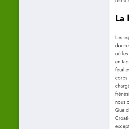
reine !
La 
Les es
douce 
où les
en tap
feuill
corps 
chargé
frénés
nous o
Que di
Croati
except