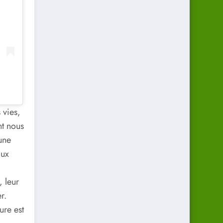
 vies,
t nous
une
aux
, leur
r.
ure est