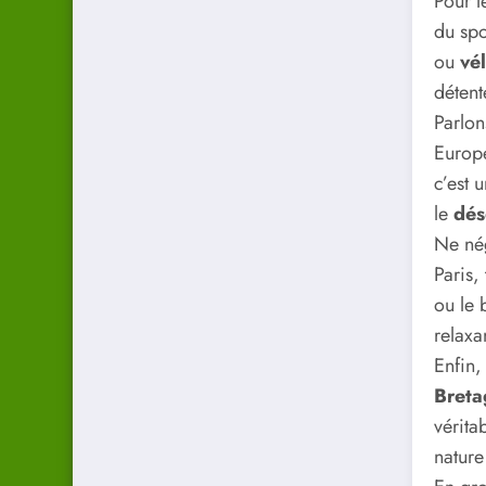
Pour l
du spo
ou
vé
détente
Parlon
Europe
c’est 
le
dés
Ne nég
Paris,
ou le 
relaxan
Enfin,
Breta
vérita
nature