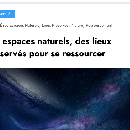
versité
,
,
,
,
Être
Espaces Naturels
Lieux Préservés
Nature
Ressourcement
 espaces naturels, des lieux
servés pour se ressourcer