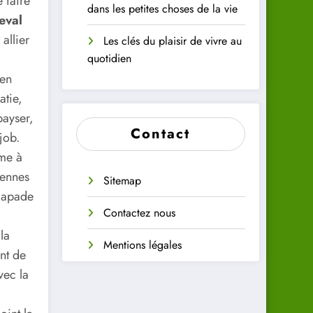
 faire
dans les petites choses de la vie
eval
allier
Les clés du plaisir de vivre au
quotidien
en
tie,
payser,
Contact
job.
ême à
ennes
Sitemap
scapade
Contactez nous
la
Mentions légales
ont de
vec la