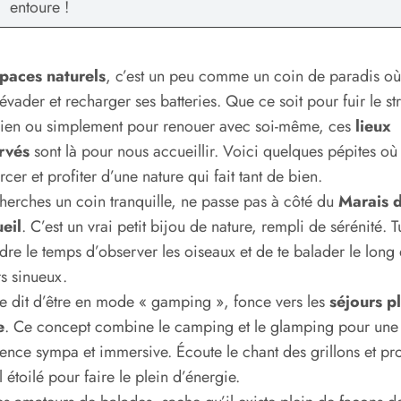
entoure !
paces naturels
, c’est un peu comme un coin de paradis où
’évader et recharger ses batteries. Que ce soit pour fuir le st
dien ou simplement pour renouer avec soi-même, ces
lieux
rvés
sont là pour nous accueillir. Voici quelques pépites où
rcer et profiter d’une nature qui fait tant de bien.
cherches un coin tranquille, ne passe pas à côté du
Marais 
eil
. C’est un vrai petit bijou de nature, rempli de sérénité. 
dre le temps d’observer les oiseaux et de te balader le long
rs sinueux.
te dit d’être en mode « gamping », fonce vers les
séjours p
e
. Ce concept combine le camping et le glamping pour une
ence sympa et immersive. Écoute le chant des grillons et pro
l étoilé pour faire le plein d’énergie.