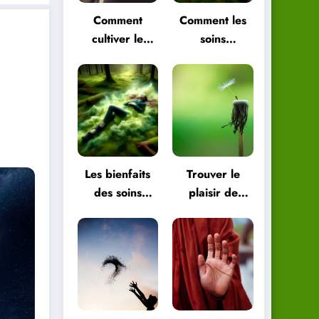
Comment
Comment les
cultiver le
soins
plaisir de
énergétiques
vivre pour
peuvent vous
être plus
aider à
heureux
retrouver
l’équilibre
Les bienfaits
Trouver le
des soins
plaisir de
énergétiques
vivre dans les
pour le corps
petites choses
et l’esprit
de la vie