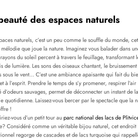
beauté des espaces naturels
paces naturels, c’est un peu comme le souffle du monde, cet
mélodie que joue la nature. Imaginez vous balader dans une
 rayons du soleil percent à travers le feuillage, transformant l
is de lumière. Les sons des oiseaux chantant, le bruissement
es sous le vent… C’est une ambiance apaisante qui fait du bi
et à l’esprit. Prendre le temps de s’y promener, respirer l’air
 d’odeurs sauvages, permet de déconnecter un instant de l
ie quotidienne. Laissez-vous bercer par le spectacle que la n
ffre !
riez-vous d’un petit tour au
parc national des lacs de Plitvic
e? Considéré comme un véritable bijou naturel, cet endroit
ionnel regorge de cascades et de lacs turquoise qui rappell