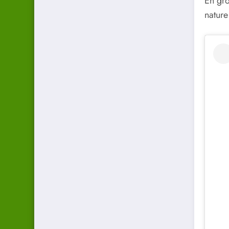
En gro
nature 