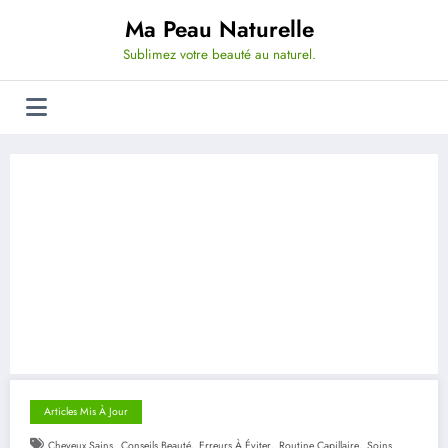
Aller
Ma Peau Naturelle
au
contenu
Sublimez votre beauté au naturel.
Articles Mis À Jour
,
,
,
,
Cheveux Sains
Conseils Beauté
Erreurs À Éviter
Routine Capillaire
Soins