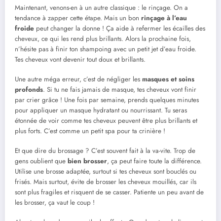
Maintenant, venons-en à un autre classique : le rinçage. On a
tendance à zapper cette étape. Mais un bon
rinçage à l’eau
froide
peut changer la donne ! Ça aide à refermer les écailles des
cheveux, ce qui les rend plus brillants. Alors la prochaine fois,
n’hésite pas à finir ton shampoing avec un petit jet d’eau froide.
Tes cheveux vont devenir tout doux et brillants.
Une autre méga erreur, c’est de négliger les
masques et soins
profonds
. Si tu ne fais jamais de masque, tes cheveux vont finir
par crier grâce ! Une fois par semaine, prends quelques minutes
pour appliquer un masque hydratant ou nourrissant. Tu seras
étonnée de voir comme tes cheveux peuvent être plus brillants et
plus forts. C’est comme un petit spa pour ta crinière !
Et que dire du brossage ? C’est souvent fait à la va-vite. Trop de
gens oublient que
bien brosser
, ça peut faire toute la différence.
Utilise une brosse adaptée, surtout si tes cheveux sont bouclés ou
frisés. Mais surtout, évite de brosser les cheveux mouillés, car ils
sont plus fragiles et risquent de se casser. Patiente un peu avant de
les brosser, ça vaut le coup !