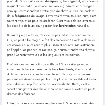
produits. Si vous utilisez un
shampooing
trop agressif, vos cheveux
risquent d’en pâtir. Faites attention aux ingrédients et privilégiez
ceux qui correspondent à votre type de cheveux. Ensuite, parlons
de la
fréquence
de lavage. Laver vos cheveux tous les jours, c’est
souvent trop, et ça peut les assécher. C’est mieux de les laver tous
les deux à trois jours pour garder leur
hydratation
naturelle.
Un autre piège à éviter, c’est de ne pas utiliser de conditionneur.
Oui, ce petit tube magique fait des merveilles ! Il aide à démêler
vos cheveux et à les rendre plus
lisses
et brillants. Mais attention,
ne l’appliquez pas sur les racines, ça pourrait rendre vos cheveux
gras ! Concentrez-vous sur les longueurs et les pointes.
Et n’oublions pas les outils de coiffage ! Si vous êtes grandes
amatrices de
fers à lisser
ou de
fers bouclants
, il est crucial
d’utiliser un spray protecteur de chaleur. Sans ça, vos cheveux
peuvent vite devenir des pailles ! De plus, varier les styles et éviter
une utilisation trop fréquente des appareils chauffants, c’est le
secret pour garder des cheveux en bonne santé et éviter les petits
drames des fourches.
Enfin, hydratez vos cheveux régulièrement. Que ce soit avec des