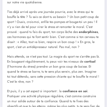
sur notre vie quotidienne.
T’es déjà arrivé après une journée pourrie, avec le stress qui te
bouffe la tête ? Tu sais ce dont tu as besoin ? Un bon petit coup de
sport ! Ouais, crois-moi, enfile tes pompes et bouge-toi un peu ! Il
n’y a rien de tel pour virer le stress et remonter le moral. C’est
prouvé : quand tu fais du sport, ton corps lâche des
endorphines
,
ces hormones qui te font sentir bien. C’est comme si ton cerveau te
disait : « Allez, tout va bien, respire un bon coup ! » En gros, le
sport, c’est un antidépresseur naturel. Pas mal, non ?
Mais attends, ce n’est pas tout. La magie du sport ne s’arrête pas là.
En bougeant régulièrement, tu peux voir tes niveaux de
cortisol
(l’hormone du stress) prendre un bon gros coup de baisse. Et
quand le stress se barre, tu te sens plus serein, plus zen. Imagine-
toi tout détendu, sans cette pression chiante qui te bouffe le moral !
C’est le rêve, non ?
Et puis, il y a cet aspect si important : la
confiance en soi
.
Pratiquer une activité physique régulière, c’est comme construire
un mur solide autour de ta confiance. Quand tu te fixes des
objectifs et que tu les atteins, même les plus petits, tu te sens fier de