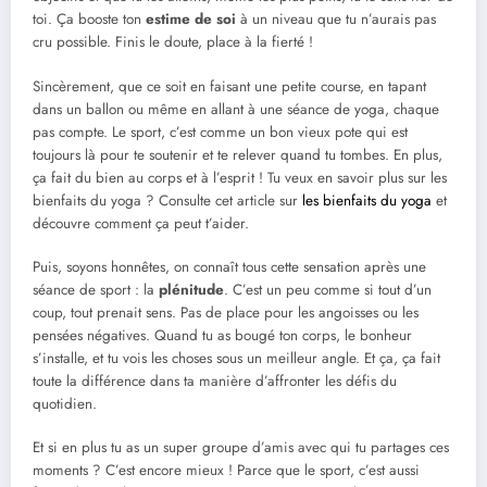
toi. Ça booste ton
estime de soi
à un niveau que tu n’aurais pas
cru possible. Finis le doute, place à la fierté !
Sincèrement, que ce soit en faisant une petite course, en tapant
dans un ballon ou même en allant à une séance de yoga, chaque
pas compte. Le sport, c’est comme un bon vieux pote qui est
toujours là pour te soutenir et te relever quand tu tombes. En plus,
ça fait du bien au corps et à l’esprit ! Tu veux en savoir plus sur les
bienfaits du yoga ? Consulte cet article sur
les bienfaits du yoga
et
découvre comment ça peut t’aider.
Puis, soyons honnêtes, on connaît tous cette sensation après une
séance de sport : la
plénitude
. C’est un peu comme si tout d’un
coup, tout prenait sens. Pas de place pour les angoisses ou les
pensées négatives. Quand tu as bougé ton corps, le bonheur
s’installe, et tu vois les choses sous un meilleur angle. Et ça, ça fait
toute la différence dans ta manière d’affronter les défis du
quotidien.
Et si en plus tu as un super groupe d’amis avec qui tu partages ces
moments ? C’est encore mieux ! Parce que le sport, c’est aussi