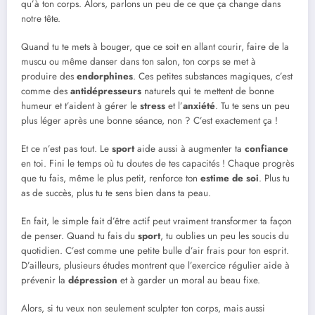
qu’à ton corps. Alors, parlons un peu de ce que ça change dans
notre tête.
Quand tu te mets à bouger, que ce soit en allant courir, faire de la
muscu ou même danser dans ton salon, ton corps se met à
produire des
endorphines
. Ces petites substances magiques, c’est
comme des
antidépresseurs
naturels qui te mettent de bonne
humeur et t’aident à gérer le
stress
et l’
anxiété
. Tu te sens un peu
plus léger après une bonne séance, non ? C’est exactement ça !
Et ce n’est pas tout. Le
sport
aide aussi à augmenter ta
confiance
en toi. Fini le temps où tu doutes de tes capacités ! Chaque progrès
que tu fais, même le plus petit, renforce ton
estime de soi
. Plus tu
as de succès, plus tu te sens bien dans ta peau.
En fait, le simple fait d’être actif peut vraiment transformer ta façon
de penser. Quand tu fais du
sport
, tu oublies un peu les soucis du
quotidien. C’est comme une petite bulle d’air frais pour ton esprit.
D’ailleurs, plusieurs études montrent que l’exercice régulier aide à
prévenir la
dépression
et à garder un moral au beau fixe.
Alors, si tu veux non seulement sculpter ton corps, mais aussi