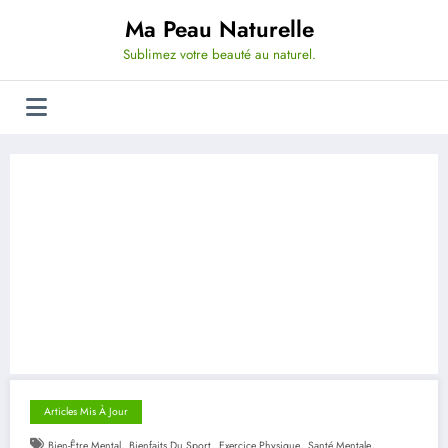
Aller
Ma Peau Naturelle
au
contenu
Sublimez votre beauté au naturel.
Articles Mis À Jour
,
,
,
,
Bien-Être Mental
Bienfaits Du Sport
Exercice Physique
Santé Mentale