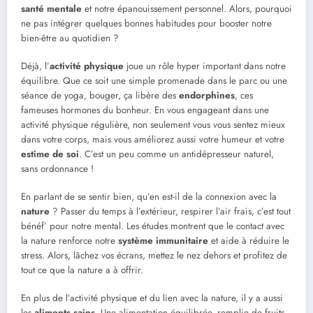
santé mentale
et notre épanouissement personnel. Alors, pourquoi
ne pas intégrer quelques bonnes habitudes pour booster notre
bien-être au quotidien ?
Déjà, l’
activité physique
joue un rôle hyper important dans notre
équilibre. Que ce soit une simple promenade dans le parc ou une
séance de yoga, bouger, ça libère des
endorphines
, ces
fameuses hormones du bonheur. En vous engageant dans une
activité physique régulière, non seulement vous vous sentez mieux
dans votre corps, mais vous améliorez aussi votre humeur et votre
estime de soi
. C’est un peu comme un antidépresseur naturel,
sans ordonnance !
En parlant de se sentir bien, qu’en est-il de la connexion avec la
nature
? Passer du temps à l’extérieur, respirer l’air frais, c’est tout
bénéf’ pour notre mental. Les études montrent que le contact avec
la nature renforce notre
système immunitaire
et aide à réduire le
stress. Alors, lâchez vos écrans, mettez le nez dehors et profitez de
tout ce que la nature a à offrir.
En plus de l’activité physique et du lien avec la nature, il y a aussi
les
aliments sains
. Une alimentation équilibrée, remplie de fruits,