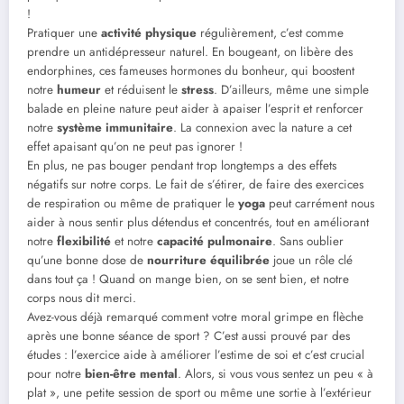
!
Pratiquer une
activité physique
régulièrement, c’est comme
prendre un antidépresseur naturel. En bougeant, on libère des
endorphines, ces fameuses hormones du bonheur, qui boostent
notre
humeur
et réduisent le
stress
. D’ailleurs, même une simple
balade en pleine nature peut aider à apaiser l’esprit et renforcer
notre
système immunitaire
. La connexion avec la nature a cet
effet apaisant qu’on ne peut pas ignorer !
En plus, ne pas bouger pendant trop longtemps a des effets
négatifs sur notre corps. Le fait de s’étirer, de faire des exercices
de respiration ou même de pratiquer le
yoga
peut carrément nous
aider à nous sentir plus détendus et concentrés, tout en améliorant
notre
flexibilité
et notre
capacité pulmonaire
. Sans oublier
qu’une bonne dose de
nourriture équilibrée
joue un rôle clé
dans tout ça ! Quand on mange bien, on se sent bien, et notre
corps nous dit merci.
Avez-vous déjà remarqué comment votre moral grimpe en flèche
après une bonne séance de sport ? C’est aussi prouvé par des
études : l’exercice aide à améliorer l’estime de soi et c’est crucial
pour notre
bien-être mental
. Alors, si vous vous sentez un peu « à
plat », une petite session de sport ou même une sortie à l’extérieur