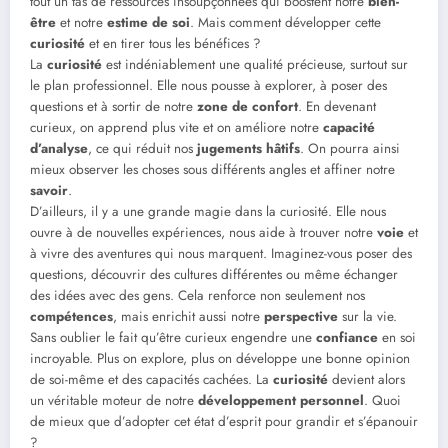
tout un tas de ressources insoupçonnées qui boostent notre
bien-
être
et notre
estime de soi
. Mais comment développer cette
curiosité
et en tirer tous les bénéfices ?
La
curiosité
est indéniablement une qualité précieuse, surtout sur
le plan professionnel. Elle nous pousse à explorer, à poser des
questions et à sortir de notre
zone de confort
. En devenant
curieux, on apprend plus vite et on améliore notre
capacité
d’analyse
, ce qui réduit nos
jugements hâtifs
. On pourra ainsi
mieux observer les choses sous différents angles et affiner notre
savoir
.
D’ailleurs, il y a une grande magie dans la curiosité. Elle nous
ouvre à de nouvelles expériences, nous aide à trouver notre
voie
et
à vivre des aventures qui nous marquent. Imaginez-vous poser des
questions, découvrir des cultures différentes ou même échanger
des idées avec des gens. Cela renforce non seulement nos
compétences
, mais enrichit aussi notre
perspective
sur la vie.
Sans oublier le fait qu’être curieux engendre une
confiance
en soi
incroyable. Plus on explore, plus on développe une bonne opinion
de soi-même et des capacités cachées. La
curiosité
devient alors
un véritable moteur de notre
développement personnel
. Quoi
de mieux que d’adopter cet état d’esprit pour grandir et s’épanouir
?