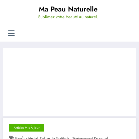
Aller
Ma Peau Naturelle
au
contenu
Sublimez votre beauté au naturel.
Articles Mis À Jour
,
,
,
Bien-Être Mental
Cultiver La Gratitude
Développement Personnel