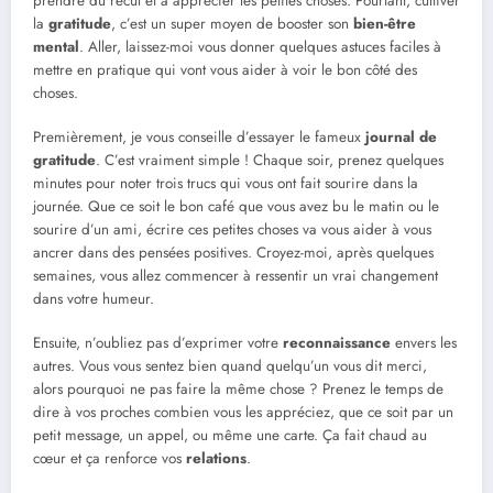
prendre du recul et à apprécier les petites choses. Pourtant, cultiver
la
gratitude
, c’est un super moyen de booster son
bien-être
mental
. Aller, laissez-moi vous donner quelques astuces faciles à
mettre en pratique qui vont vous aider à voir le bon côté des
choses.
Premièrement, je vous conseille d’essayer le fameux
journal de
gratitude
. C’est vraiment simple ! Chaque soir, prenez quelques
minutes pour noter trois trucs qui vous ont fait sourire dans la
journée. Que ce soit le bon café que vous avez bu le matin ou le
sourire d’un ami, écrire ces petites choses va vous aider à vous
ancrer dans des pensées positives. Croyez-moi, après quelques
semaines, vous allez commencer à ressentir un vrai changement
dans votre humeur.
Ensuite, n’oubliez pas d’exprimer votre
reconnaissance
envers les
autres. Vous vous sentez bien quand quelqu’un vous dit merci,
alors pourquoi ne pas faire la même chose ? Prenez le temps de
dire à vos proches combien vous les appréciez, que ce soit par un
petit message, un appel, ou même une carte. Ça fait chaud au
cœur et ça renforce vos
relations
.