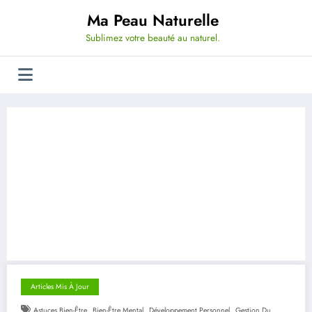
Aller
Ma Peau Naturelle
au
contenu
Sublimez votre beauté au naturel.
Articles Mis À Jour
,
,
,
Astuces Bien-Être
Bien-Être Mental
Développement Personnel
Gestion Du