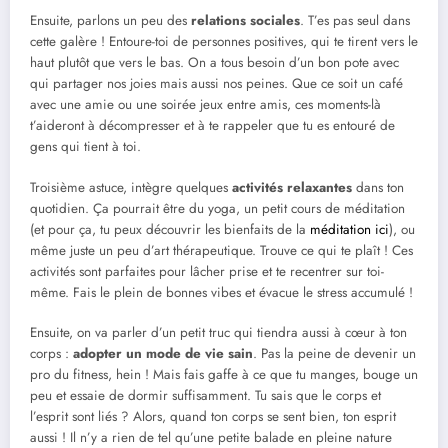
Ensuite, parlons un peu des
relations sociales
. T’es pas seul dans
cette galère ! Entoure-toi de personnes positives, qui te tirent vers le
haut plutôt que vers le bas. On a tous besoin d’un bon pote avec
qui partager nos joies mais aussi nos peines. Que ce soit un café
avec une amie ou une soirée jeux entre amis, ces moments-là
t’aideront à décompresser et à te rappeler que tu es entouré de
gens qui tient à toi.
Troisième astuce, intègre quelques
activités relaxantes
dans ton
quotidien. Ça pourrait être du yoga, un petit cours de méditation
(et pour ça, tu peux découvrir les bienfaits de la
méditation ici
), ou
même juste un peu d’art thérapeutique. Trouve ce qui te plaît ! Ces
activités sont parfaites pour lâcher prise et te recentrer sur toi-
même. Fais le plein de bonnes vibes et évacue le stress accumulé !
Ensuite, on va parler d’un petit truc qui tiendra aussi à cœur à ton
corps :
adopter un mode de vie sain
. Pas la peine de devenir un
pro du fitness, hein ! Mais fais gaffe à ce que tu manges, bouge un
peu et essaie de dormir suffisamment. Tu sais que le corps et
l’esprit sont liés ? Alors, quand ton corps se sent bien, ton esprit
aussi ! Il n’y a rien de tel qu’une petite balade en pleine nature